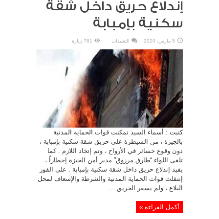
إندلاع حريق داخل شقة
سكنية بإمبابة
على
5 مارس، 2020
التعليقات
781 زيارة
إندلاع
حريق
داخل
شقة
سكنية
بإمبابة
مغلقة
كتبت : أسماء السيد تمكنت قوات الحماية المدنية
بالجيزة ، من السيطرة على حريق شقة سكنية بإمبابة ،
دون وقوع خسائر في الأرواح ، وتم إتخاذ اللازم . كما
تلقى اللواء “طارق مرزوق” مدير أمن الجيزة إخطاراً ،
يفيد إندلاع حريق داخل شقة سكنية بإمبابة . على الفور
إنتقلت قوات الحماية المدنية والشرطة والإسعاف لمحل
البلاغ ، ولم يسفر الحريق ...
أكمل القراءة »