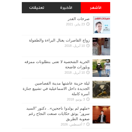
الأشهر
الأخيرة
تعليقات
صرخات القدر
23 يناير، 2021
زواج القاصرات يغتال البراءة والطفولة
10 أبريل، 2018
الحرية الشخصية لا تعنى بنطلونات ممزقه
وبلوزات فاضحة
10 أبريل، 2018
ليلة حزينة عاشتها مدينة القصاصين
الجديدة داخل الاسماعيلية في تشييع جنازة
أسرة كاملة
3 يونيو، 2018
«ملهم لم يولدوا ناجحين».. دكتور “السيد
سرور” يوثق حكايات صنعت النجاح رغم
صعوبة الطريق
7 أغسطس، 2026