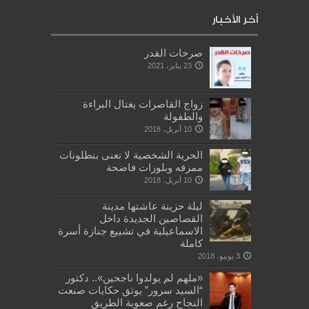
أخر الأخبار
صرخات القدر
23 يناير، 2021
زواج القاصرات يغتال البراءة
والطفولة
10 أبريل، 2018
الحرية الشخصية لا تعنى بنطلونات
ممزقه وبلوزات فاضحة
10 أبريل، 2018
ليلة حزينة عاشتها مدينة
القصاصين الجديدة داخل
الاسماعيلية في تشييع جنازة أسرة
كاملة
3 يونيو، 2018
«ملهم لم يولدوا ناجحين».. دكتور
“السيد سرور” يوثق حكايات صنعت
النجاح رغم صعوبة الطريق