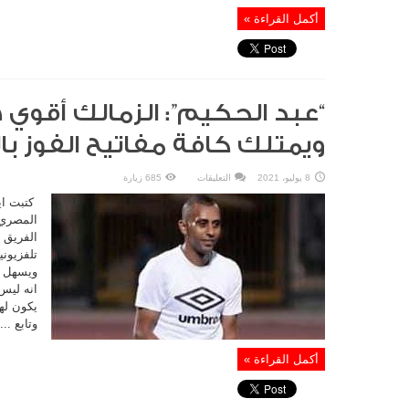
أكمل القراءة »
“عبد الحكيم”: الزمالك أقوي
ويمتلك كافة مفاتيح الفوز با
على
8 يوليو، 2021
التعليقات
685 زيارة
“عبد
الحكيم”:
كتبت ايه
الزمالك
أقوي
المصري 
هجوما
الفريق 
من
الأهلي
تلفزيوني
ويمتلك
كافة
ويسهل و
مفاتيح
الفوز
انه ليس
بالدوري
يكون له
مغلقة
وتابع ...
أكمل القراءة »