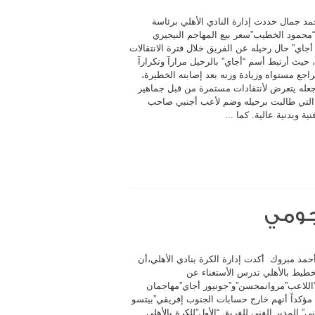
د جمال حددت إدارة النادي الأهلي برئاسة
 “محمود الخطيب”سعر بيع المهاجم النيجيري
أجاي” حال رحيله عن الفريق خلال فترة الانتقالات
 حيث أرتبط أسم “أجاي” بالرحيل مرارآ وتكرارآ
اجع مستواه وزيادة وزنه بعد إصابته الخطيرة،
جعله يتعرض لأنتقادات مستمرة من قبل جماهير
 التي طالبت برحيله وضم لأعب أجنبي صاحب
ية وبدنية عالية. كما ...
هجومي
مد مبروك أكدت إدارة الكرة بنادي الأهلي،أن
تخطيط بالأهلي تدرس الأستغناء عن
ي”اللاعب”مروانمحسن”و”جونيور أجاي”مهاجمان
 مؤكداً أنهم خارج حسابات الجنوب إفريقي”بيتسو
” المدير الفني للفريق “الأول”للكرة بالأهلي.