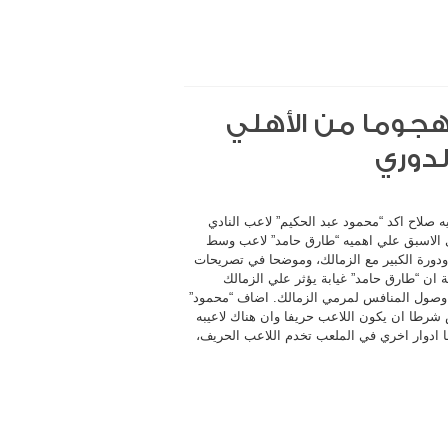
 هجوما من الأهلي
لدوري
 صلاح اكد “محمود عبد الحكيم” لاعب النادي
الاسبق علي اهميه “طارق حامد” لاعب وسط
ودورة الكبير مع الزمالك، وموضحا في تصريحات
ة ان “طارق حامد” غيابة يؤثر علي الزمالك
صول المنافس لمرمي الزمالك. اضاف “محمود”
 شرطا ان يكون اللاعب حريفا وان هناك لاعيبه
ا ادوار اخري في الملعب تخدم اللاعب الحريف،