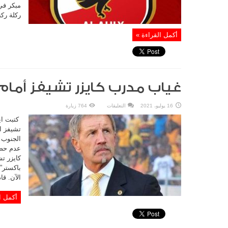
مبكر في
ركلة ركنة
أكمل القراءة »
غياب مدرب كايزر تشيفز أمام 
على
16 يوليو، 2021
التعليقات
764 زيارة
غياب
مدرب
كتبت اي
كايزر
تشيفز
تشيفز ال
أمام
الجنوب 
الأهلي
مغلقة
عدم حصو
كايزر ت
باكستر”
الآن. قا
أكمل ا