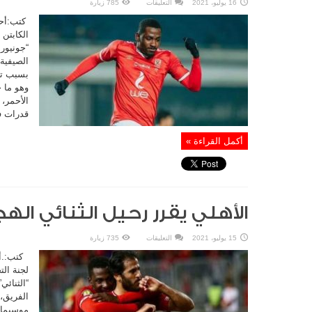
على
16 يوليو، 2021
التعليقات
785 زيارة
الأهلي
يحدد
كتب:أحم
سعر
نجم
الكابتن
الفريق
“جونيور 
مغلقة
الصيفية،
بسبب تر
وهو ما 
الأحمر،
قدرات فن
أكمل القراءة »
الأهلي يقرر رحيل الثنائي ال
على
15 يوليو، 2021
التعليقات
735 زيارة
الأهلي
يقرر
كتب:.أح
رحيل
الثنائي
لجنة ال
الهجومي
“الثنائ
مغلقة
الفريق،
موسيماني