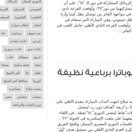
الدوري الممتاز
الزمالك
الأهلي والزمالك المشاركة في دور الـ “٦٤”، على أن
يستهلا مشاركتهما من دور”٣٢”، وأوقعت القرعة نادي
السيسي
الشرقية
الغربية
في مواجهة الفائز من توسكر بطل كينيا وأرتا
القاهرة
القليوبية
المنوفية
طل جيبيوتي، وهي المباراة التي ستقام في
ور”٦٤’. وأوقعت القرعة النادي الأهلي، حامل اللقب في
انتحار
انقلاب سيارة
لفائز ...
بني سويف
بيراميدز
جثة
جرحي
حادث تصادم
حادث سير
حادث مروري
حريق
سوهاج
شاب
شقة
شقة سكنية
ضحايا
اترا برباعية نظيفة
طفل
قنا
كفر الشيخ
كورونا
محافظ كفر الشيخ
محمد صلاح
مشاجرة
مصاب
مصابين
مصر
 صلاح انتهت أحداث المباراة بتقدم الأهلي علي
وزير الشباب والرياضة
ا ب”اربعة “أهداف دون رد، ليحصل
علي”الثلاث”نقاط ليتصدر الدوري” ٦٤”نقطة ، فى اللقاء
الذي يجمعهما علي ملعب الإسكندرية فى الجولة “٢٢” ،
فسات الدوري المصري الممتاز، وافتتح الفريق
لكرة القدم النادي الأهلي من تسجيل هدف “أول”