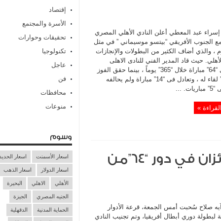
إقتصاد
الأسرة والمجتمع
إسراء عبد المعطي أعلن النادي الأهلي المصري
تحقيقات وحوارات
 مع الجنوب الأفريقي “بيتسو موسيماني ” في مثل
م ، والذي أضاف الكثير من البطولات والإنجازات
تكنولوجيا
لأهلي. حيث قاد المدير الفني للنادى الاهلى
عاجل
المصري “64” مباراة خلال “365” يوماً ، بينما حقق الفوز
فن
فى “45” لقاء له ، وتعادل فى “14” مباراة ولم يحالفه
ت. ...
محافظات
منوعات
لقراءة »
وسوم
الأهلي والزمالك ينتظران الفائزان في دور “٦٤”من
اسعار الأسمنت
اسعار الحديد
اسعار الدولار
اسعار الذهب
الأهلي
الاهلي
البحيرة
الجنيه المصري
الجيزة
ه صلاح سُحبت أمس الجمعة، قرعة الأدوار
الحماية المدنية
الدقهلية
ة لبطولة دوري أبطال أفريقيا، وتم تجنيب النادي