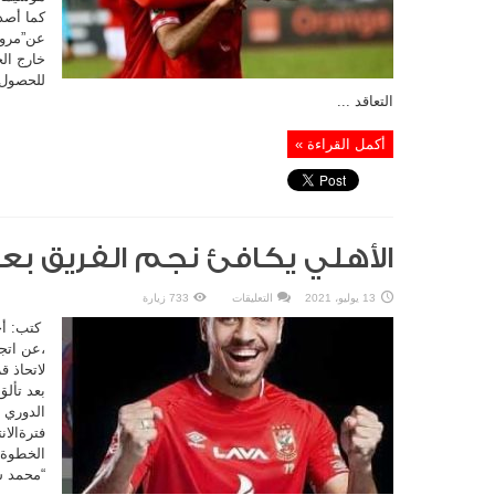
كما أصدر
عن”مروا
خارج ال
للحصول 
التعاقد ...
أكمل القراءة »
الأهلي يكافئ نجم الفريق بعد 
على
13 يوليو، 2021
التعليقات
733 زيارة
الأهلي
يكافئ
كتب: أح
نجم
الفريق
،عن اتجا
بعد
لاتحاذ 
تألقه
الأخير
بعد تألق
مغلقة
الدوري 
فترةالان
الخطوة 
“محمد ش