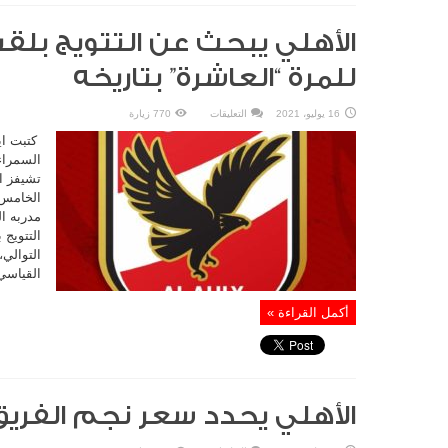
الأهلي يبحث عن التتويج بلقب
للمرة “العاشرة” بتاريخه
على
16 يوليو، 2021
التعليقات
770 زيارة
الأهلي
يبحث
كتبت اي
عن
التتويج
السمراء،
بلقب
تشيفز ا
دوري
أبطال
الخامس” 
أفريقيا
للمرة
مدربه ا
“العاشرة”
بتاريخه
التتويج 
مغلقة
القياسي
أكمل القراءة »
الأهلي يحدد سعر نجم الفريق