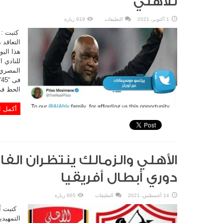
للأهلي
على
1 أكتوبر، 2021
التعليقات
919 زيارة
“موسيماني”
يغرد
كتبت : 
في
ذكري
التعاقد
تعيينه
هذا اليو
مديراً
فنياً
للنادي ا
للأهلي
مغلقة
الحظ فى “5” مباريا
أكمل ا
دوري أبطال أفريقيا
على
14 أغسطس، 2021
التعليقات
865 زيارة
الأهلي
والزمالك
كتبت آي
ينتظران
الفائزان
التمهيدي
في