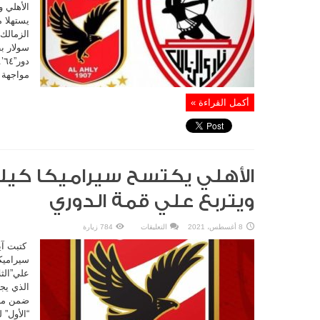
دور
“٦٤”من
دوري
أبطال
الزمالك 
أفريقيا
مغلقة
سولار ب
د
مواجهة ا
أكمل القراءة »
الأهلي يكتسح سيراميكا كيلوب
ويتربع علي قمة الدوري
على
8 أغسطس، 2021
التعليقات
784 زيارة
الأهلي
يكتسح
كتبت آيه
سيراميكا
كيلوباترا
سيراميك
برباعية
نظيفة
ويتربع
علي
قمة
ضمن منا
الدوري
مغلقة
“الأول” 