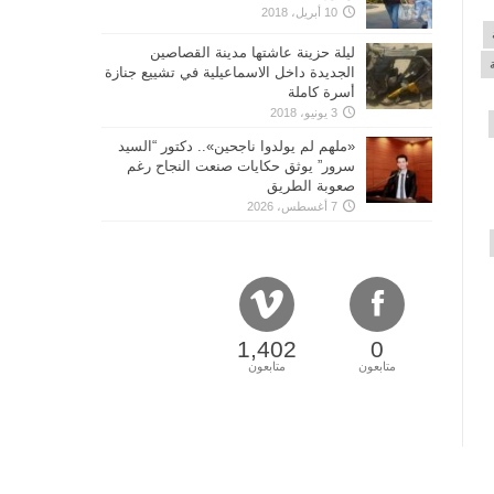
10 أبريل، 2018
ليلة حزينة عاشتها مدينة القصاصين
الجديدة داخل الاسماعيلية في تشييع جنازة
أسرة كاملة
3 يونيو، 2018
«ملهم لم يولدوا ناجحين».. دكتور “السيد
سرور” يوثق حكايات صنعت النجاح رغم
صعوبة الطريق
7 أغسطس، 2026
1,402
0
متابعون
متابعون