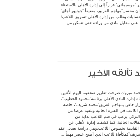
 “موسيماني” قراراً إلي إدارة الأهلي بالاستغناء
ن محسن”مهاجم الفربق، مضيفاً “جونيور أجاي”
حسابات وطلب من إدارة الأهلي تسويق اللاعب؛
علي مقابل مادي من وراءه حتي تتمكن من
تألقه الأخير
مد مبروك صرحت تقارير صحفية، اليوم الأثنين
ه إدارة النادي الأهلي برئاسة”محمود الخطيب”،
قرار خاص بمهاجم الفريق”محمد شريف”، خاصة
 اللاعب في الفترة الحالية وتلقيه عرضا من
التركي يرغب في ضم اللاعب بداية من
تقالات الحالية. كما كشفت إدارة الأهلي عن
القادمة بخصوص اللاعب،وهي دراسة تعديل عقد
ريف”كمكأفاة للاعب الذي أصبح عنصر مهماً ...