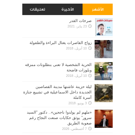
الأشهر
الأخيرة
تعليقات
صرخات القدر
23 يناير، 2021
زواج القاصرات يغتال البراءة والطفولة
10 أبريل، 2018
الحرية الشخصية لا تعنى بنطلونات ممزقه
وبلوزات فاضحة
10 أبريل، 2018
ليلة حزينة عاشتها مدينة القصاصين
الجديدة داخل الاسماعيلية في تشييع جنازة
أسرة كاملة
3 يونيو، 2018
«ملهم لم يولدوا ناجحين».. دكتور “السيد
سرور” يوثق حكايات صنعت النجاح رغم
صعوبة الطريق
7 أغسطس، 2026