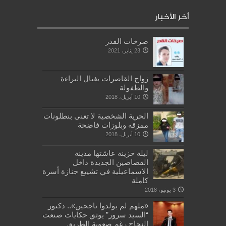
أخر الأخبار
صرخات القدر
23 يناير، 2021
زواج القاصرات يغتال البراءة
والطفولة
10 أبريل، 2018
الحرية الشخصية لا تعنى بنطلونات
ممزقه وبلوزات فاضحة
10 أبريل، 2018
ليلة حزينة عاشتها مدينة
القصاصين الجديدة داخل
الاسماعيلية في تشييع جنازة أسرة
كاملة
3 يونيو، 2018
«ملهم لم يولدوا ناجحين».. دكتور
“السيد سرور” يوثق حكايات صنعت
النجاح رغم صعوبة الطريق