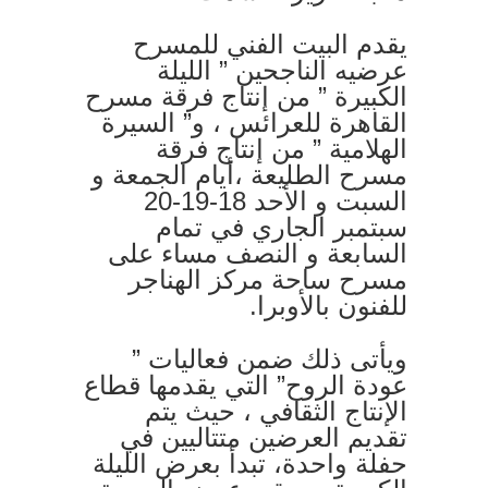
يقدم البيت الفني للمسرح
عرضيه الناجحين ” الليلة
الكبيرة ” من إنتاج فرقة مسرح
القاهرة للعرائس ، و” السيرة
الهلامية ” من إنتاج فرقة
مسرح الطليعة ،أيام الجمعة و
السبت و الأحد 18-19-20
سبتمبر الجاري في تمام
السابعة و النصف مساء على
مسرح ساحة مركز الهناجر
للفنون بالأوبرا.
ويأتى ذلك ضمن فعاليات ”
عودة الروح” التي يقدمها قطاع
الإنتاج الثقافي ، حيث يتم
تقديم العرضين متتاليين في
حفلة واحدة، تبدأ بعرض الليلة