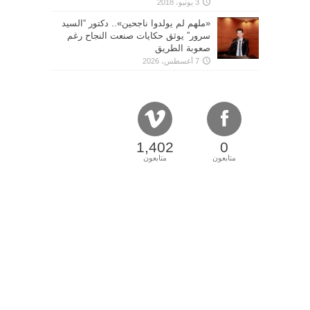
3 يونيو، 2018
«ملهم لم يولدوا ناجحين».. دكتور “السيد
سرور” يوثق حكايات صنعت النجاح رغم
صعوبة الطريق
7 أغسطس، 2026
1,402
0
متابعون
متابعون