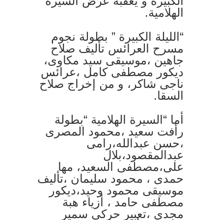
الكبيرة و يعقبه عرض السيرة
الهلامية.
“الليلة الكبيرة ” بطولة نجوم
مسرح العرائس تأليف صلاح
جاهين ،موسيقى سيد مكاوى،
ديكور مصطفى كامل ،عرائس
ناجى شاكر، و من إخراج صلاح
السقا.
أما “السيرة الهلامية “بطولة
رأفت سعيد ،محمود المصرى
،حسن عبدالله،رامى
عبدالمقصود،بلال
على،مصطفى السعيد، مها
حمدى ، محمود سليمان ،تأليف
موسيقى محمود وحيد،ديكور
مصطفى حامد ، أزياء هبة
مجدى ،تعبير حركي سمير