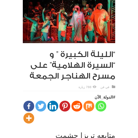
“الليلة الكبيرة ” و
“السيرة الهلامية” على
مسرح الهناجر الجمعة
في
فن
788 زيارة
#الدولة_الآن
متابعه تريزا حشمت