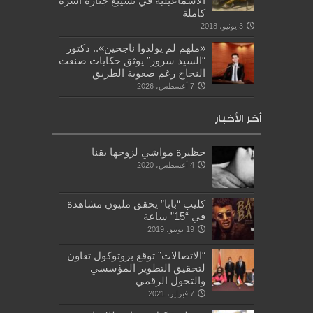
الاسماعيلية في تشييع جنازة أسرة
كاملة
3 يونيو، 2018
«ملهم لم يولدوا ناجحين».. دكتور
“السيد سرور” يوثق حكايات صنعت
النجاح رغم صعوبة الطريق
7 أغسطس، 2026
أخر الأخبار
حظيرة مواشي لزوجها بقنا
4 أغسطس، 2020
كليب “بابا” يحقق مليون مشاهدة
في “15” ساعة
19 يونيو، 2019
“الاتصالات” توقع بروتوكول تعاون
لتحقيق التطوير المؤسسي
والتحول الرقمي
7 فبراير، 2021