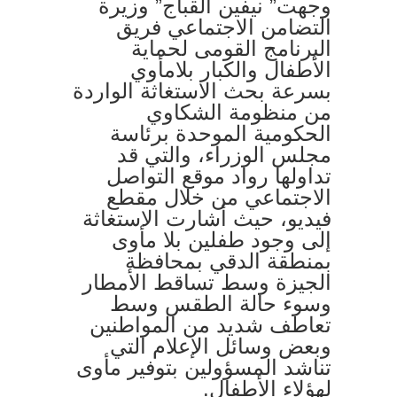
وجهت” نيفين القباج” وزيرة
التضامن الاجتماعي فريق
البرنامج القومى لحماية
الأطفال والكبار بلامأوي
بسرعة بحث الاستغاثة الواردة
من منظومة الشكاوي
الحكومية الموحدة برئاسة
مجلس الوزراء، والتي قد
تداولها رواد موقع التواصل
الاجتماعي من خلال مقطع
فيديو، حيث أشارت الاستغاثة
إلى وجود طفلين بلا مأوى
بمنطقة الدقي بمحافظة
الجيزة وسط تساقط الأمطار
وسوء حالة الطقس وسط
تعاطف شديد من المواطنين
وبعض وسائل الإعلام التي
تناشد المسؤولين بتوفير مأوى
لهؤلاء الأطفال.