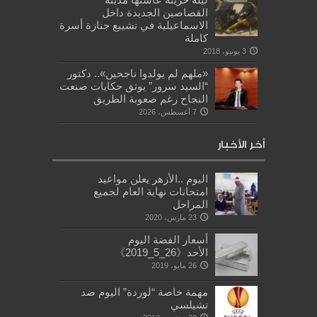
القصاصين الجديدة داخل
الاسماعيلية في تشييع جنازة أسرة
كاملة
3 يونيو، 2018
«ملهم لم يولدوا ناجحين».. دكتور
“السيد سرور” يوثق حكايات صنعت
النجاح رغم صعوبة الطريق
7 أغسطس، 2026
أخر الأخبار
اليوم ..الأزهر يعلن مواعيد
امتحانات نهاية العام لجميع
المراحل
23 مارس، 2020
أسعار الفضة اليوم
الأحد《26_5_2019》
26 مايو، 2019
مهمة خاصة “لوردة” اليوم ضد
تشيلسي