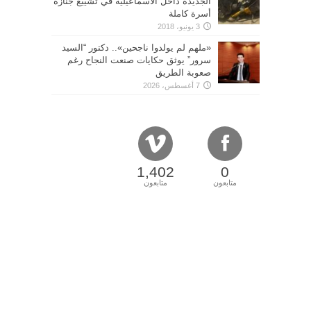
الجديدة داخل الاسماعيلية في تشييع جنازة
أسرة كاملة
3 يونيو، 2018
«ملهم لم يولدوا ناجحين».. دكتور “السيد
سرور” يوثق حكايات صنعت النجاح رغم
صعوبة الطريق
7 أغسطس، 2026
1,402
0
متابعون
متابعون