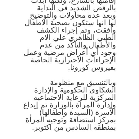
إقامتها بالشارع، ولكنها أبدت
بالرفض الشديد في البداية
وبعد عدة محاولات والتوضيح
لها انها ستكون بصحبة الاطفال
وافقت، وتم إجراء الكشف
الطبي الظاهري علي الام
والأطفال والتأكد من عدم
وجود أي أعراض مرضية وعمل
الإجراءات الاحترازية الخاصة
بفيروس كورونا.
وبالتنسيق مع منظومة
الشكاوي الحكومية والإدارة
المركزية للرعاية الاجتماعية
وإدارة المرأة بالوزارة تم إيداع
الأسرة (السيدة واطفالها)
بمركز استضافة وتوجيه المرأة
بمنطقة السادس من اكتوبر.