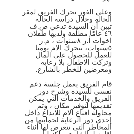
وعلي الفور تحرك الفريق لمقر
الحالة وخلال دراسة الحالة
تبين أن السيدة تدعي ص.ف
٤٦ عامًا مطلقة ولديها طفلان
اخوات أ.ز ٨سنوات ، م.ز
٥سنوات، تتحرك الام يوميا
للعمل للحصول علي المال
وتركت الاطفال بلا رعاية
ومعرضين للخطر بالشارع.
قام الفريق بعمل جلسة دعم
نفسي للسيدة وشرح دور
الفريق والخدمات التي يمكن
تقديمها لتوفير مكان ، وتم
محاولة اقناع الام للايداع داخل
إحدي دور الرعاية لحمايتها من
المخاطر التي تتعرض لها أثناء