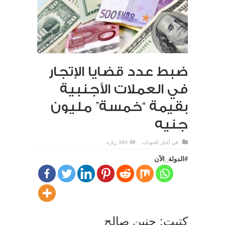
ضبط عدد قضايا الإتجار
في العملات الأجنبية
بقيمة “خمسة” مليون
جنيه
في
أخبار الحوداث
385 زيارة
#الدولة_الآن
كتبت: حنين صالح