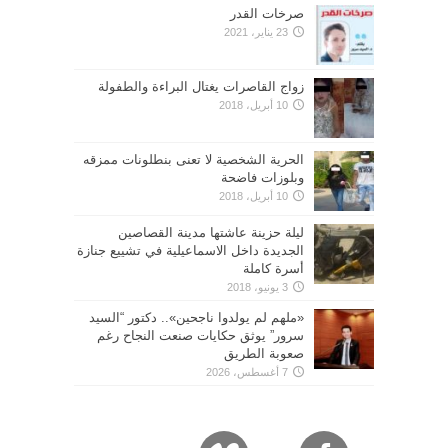
صرخات القدر
23 يناير، 2021
زواج القاصرات يغتال البراءة والطفولة
10 أبريل، 2018
الحرية الشخصية لا تعنى بنطلونات ممزقه
وبلوزات فاضحة
10 أبريل، 2018
ليلة حزينة عاشتها مدينة القصاصين
الجديدة داخل الاسماعيلية في تشييع جنازة
أسرة كاملة
3 يونيو، 2018
«ملهم لم يولدوا ناجحين».. دكتور “السيد
سرور” يوثق حكايات صنعت النجاح رغم
صعوبة الطريق
7 أغسطس، 2026