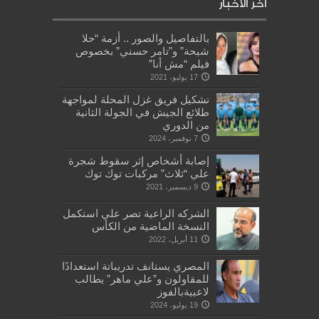
أخر الأخبار
بالتفاصيل والصور .. أزمة “حلا
شيحة” و”تامر حسني” بخصوص
فيلم “مش أنا”
17 يوليو، 2021
تشكيل فريق غزل المحلة لمواجهة
طلائع الجيش في الجولة الثانية
من الدوري
7 نوفمبر، 2024
إصابة أشخاص إثر سقوط شجرة
علي “ثلاث” مركبات توك توك
9 ديسمبر، 2021
الشركه الراعية تصر علي استكمل
النسخة الماضية من الكأس
11 أبريل، 2022
المصري يستانف تدريباتة استعدادًا
للمقاولون و”علي ماهر” يطالب
لاعبيةبالفوز
19 يوليو، 2024