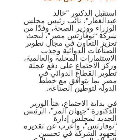
استقبل الدكتور “خالد
عبدالغفار”، نائب رئيس مجلس
الوزراء ووزير الصحة، وفدًا من
شركة “نوفارتس مصر”، لبحث
تعزيز التعاون في مجال تطوير
الصناعات الدوائية وجذب
الاستثمارات المحلية والعالمية،
وركز الاحتماع على دفع عجلة
تطوير القطاع الدوائي في
مصر بما يتوافق مع خطط
الدولة لتوطين الصناعة.
في بداية الاجتماع، هنأ الوزير
الدكتورة “جيهان المر”، الرئيس
الجديد لمجلس إدارة
“نوفارتس”، وأعرب عن تقديره
لجهود الشركة في تحسين