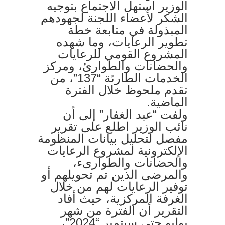
الوزير استهل الاجتماع بتوجيه
الشكر لأعضاء اللجنة لجهودهم
المبذولة في متابعة خطة
تطوير الرعايات، وما شهده
المشروع القومي للرعايات
والحضانات والطوارئ، ومركز
الخدمات الطارئة “137”، من
تقدم ملحوظ خلال الفترة
الماضية.
ولفت “عبد الغفار” إلى أن
نائب الوزير اطلع على تقرير
مفصل لتحليل بيانات المنظومة
الإلكترونية لمشروع الرعايات
والحضانات والطوارىء،
والمرضى الذين تم تحويلهم أو
توفير الرعايات لهم من خلال
الغرفة المركزية، حيث أفاد
التقرير أن الفترة من شهر
يوليو حتى سبتمبر “2024”،