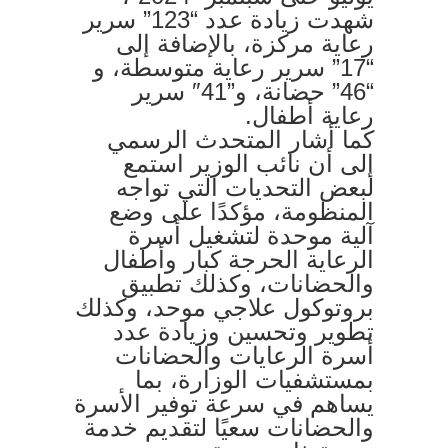
شهدت زيادة عدد “123” سرير
رعاية مركزة، بالإضافة إلى
“17” سرير رعاية متوسطة، و
“46” حضانة، و”41″ سرير
رعاية أطفال.
كما أشار المتحدث الرسمي
إلى أن نائب الوزير استمع
لبعض التحديات التي تواجه
المنظومة، مؤكدًا على وضع
آلية موحدة لتشغيل أسرة
الرعاية الحرجة كبار وأطفال
والحضانات، وكذلك تطبيق
بروتوكول علاجي موحد، وكذلك
تطوير وتحسين وزيادة عدد
أسرة الرعايات والحضانات
بمستشفيات الوزارة، بما
يساهم في سرعة توفير الأسرة
والحضانات سعيًا لتقديم خدمة