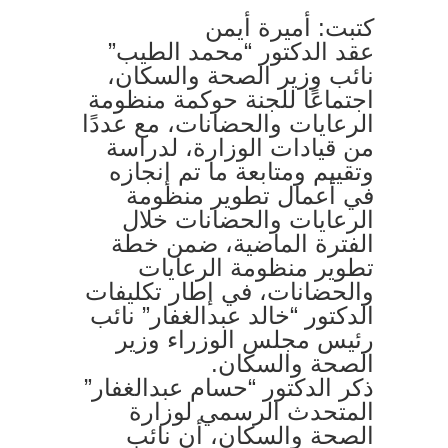
كتبت: أميرة أيمن
عقد الدكتور “محمد الطيب”
نائب وزير الصحة والسكان،
اجتماعًا للجنة حوكمة منظومة
الرعايات والحضانات، مع عددًا
من قيادات الوزارة، لدراسة
وتقييم ومتابعة ما تم إنجازه
في أعمال تطوير منظومة
الرعايات والحضانات خلال
الفترة الماضية، ضمن خطة
تطوير منظومة الرعايات
والحضانات، في إطار تكليفات
الدكتور “خالد عبدالغفار” نائب
رئيس مجلس الوزراء وزير
الصحة والسكان.
ذكر الدكتور “حسام عبدالغفار”
المتحدث الرسمي لوزارة
الصحة والسكان، أن نائب