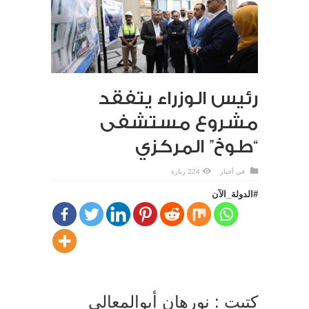
رئيس الوزراء يتفقد
مشروع مستشفى
“طوخ” المركزي
في
أخبار
224 زيارة
#الدولة_الآن
كتبت : نورهان أبوالمعالي