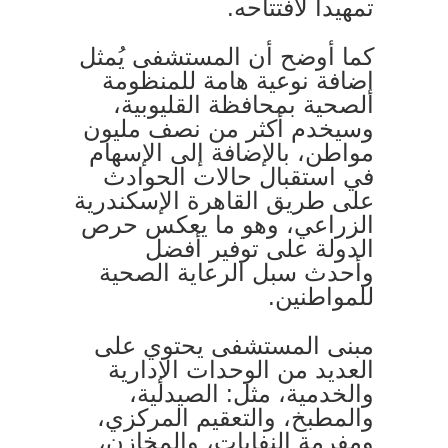
تمهيداً لافتتاحه.
كما أوضح أن المستشفى يُمثل
إضافة نوعية هامة للمنظومة
الصحية بمحافظة القليوبية،
وسيخدم أكثر من نصف مليون
مواطن، بالإضافة إلى الإسهام
في استقبال حالات الحوادث
على طريق القاهرة الإسكندرية
الزراعي، وهو ما يعكس حرص
الدولة على توفير أفضل
وأحدث سبل الرعاية الصحية
للمواطنين.
مبنى المستشفى يحتوي على
العديد من الوحدات الإدارية
والخدمية، مثل: الصيدلية،
والمطبخ، والتعقيم المركزي،
ومفرمة النفايات، والمخازن،