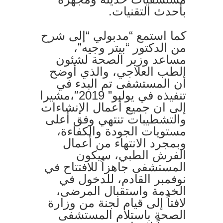
بأحدث التقنيات.
كما استمع “مدبولي “إلى شرح
من الدكتور “بيتر وجيه”،
مساعد وزير الصحة لشئون
الطب العلاجي، والذي أوضح
أن المستشفى تم البدء في
تنفيذه في يوليو” 2019″،مشيرا
إلى ان جميع أعمال الإنشاءات
والتشطيبات تنتهي وفق أعلى
مستويات الجودة والكفاءة،
وبمجرد الانتهاء من أعمال
الفرش الطبي، سيكون
المستشفى جاهزاً للافتتاح في
نوفمبر القادم، للدخول في
الخدمة واستقبال المرضى،
لافتاً إلى قيام لجنة من وزارة
الصحة باستلام المستشفى