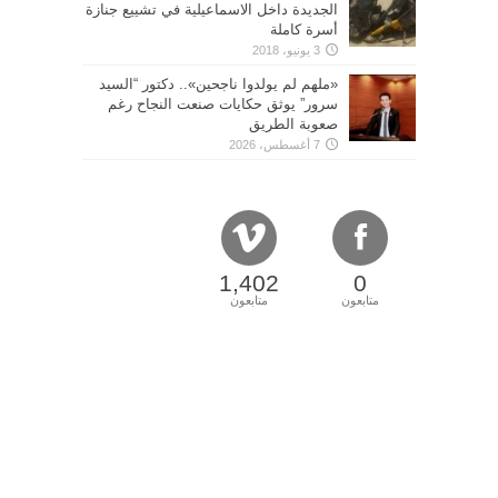
الجديدة داخل الاسماعيلية في تشييع جنازة
أسرة كاملة
3 يونيو، 2018
«ملهم لم يولدوا ناجحين».. دكتور “السيد
سرور” يوثق حكايات صنعت النجاح رغم
صعوبة الطريق
7 أغسطس، 2026
1,402
0
متابعون
متابعون