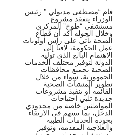
قام “مصطفى مدبولي ” رئيس
الوزراء يتفقد مشروع
مستشفى “طوخ” المركزي
وخلال الجوله أكد أن قطاع
الصحة يأتي على رأس أولويات
عمل الحكومة، لافتاً إلى
الاهتمام البالغ الذي توليه
الدولة لتوفير مختلف الخدمات
الصحية بجميع محافظات
الجمهورية، سواء من خلال
تطوير المنشآت الصحية
القائمة أو تنفيذ مشروعات
جديدة تلبي احتياجات
المواطنين خاصة من محدودي
الدخل، بما يسهم في الارتقاء
بجودة الخدمات الطبية
والعلاجية المقدمة، وتوفير
مستشفيات حديثة ومجهزة