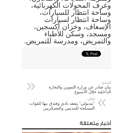
وغرف المحولات الكهربائية،
وساحة انتظار للسيارات،
وساحة انتظار لسيارات
الإسعاف، وخزان أكسجين،
ومسجد، وسكن للأطباء
والتمريض، ومدرسة للتمريض.
السابق:
بيان صادر عن وزارة التموين والتجارة
الداخلية خلال الاسبوع
التالي:
“مدبولي” يتفقد نادي وفندق بنها للقوات
المسلحة للمدنيين والعسكريين
أخبار متعلقة