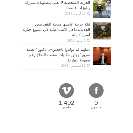
الحرية الشخصية لا تعنى بنطلونات ممزقه
وبلوزات فاضحة
10 أبريل، 2018
ليلة حزينة عاشتها مدينة القصاصين
الجديدة داخل الاسماعيلية في تشييع جنازة
أسرة كاملة
3 يونيو، 2018
«ملهم لم يولدوا ناجحين».. دكتور “السيد
سرور” يوثق حكايات صنعت النجاح رغم
صعوبة الطريق
7 أغسطس، 2026
1,402
0
متابعون
متابعون