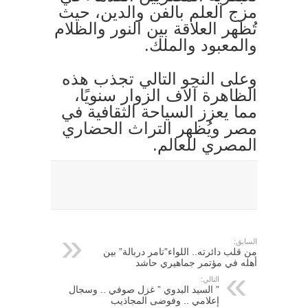
مزج العلم بالفن والدين، حيث
تُظهر العلاقة بين النور والظلام
والمعبود والملك.
وعلى النحو التالي تجذب هذه
الظاهرة آلاف الزوار سنويًا،
مما يعزز السياحة الثقافية في
مصر ويُظهر التراث الحضاري
المصري للعالم.
السابق:
من قلب دائرته.. اللواء”تامر دربالة” بين
أهله في مؤتمر جماهيري حاشد
التالي:
” السيد البدوي ” غزل صوفي .. وسجال
إعلامي .. وفوضى المجاذيب