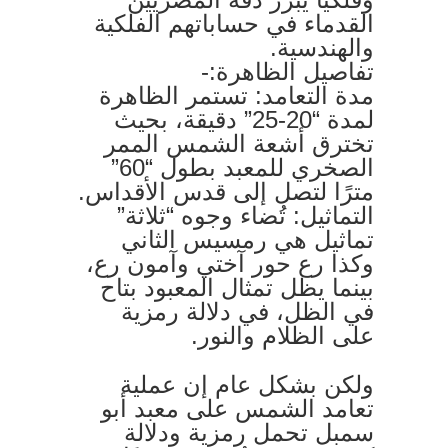
القدماء في حساباتهم الفلكية
والهندسية.
تفاصيل الظاهرة:-
مدة التعامد: تستمر الظاهرة
لمدة “20-25” دقيقة، بحيث
تخترق أشعة الشمس الممر
الصخري للمعبد بطول “60”
مترًا لتصل إلى قدس الأقداس.
التماثيل: تُضاء وجوه “ثلاثة”
تماثيل هي رمسيس الثاني
وكذا رع حور آختي وآمون رع،
بينما يظل تمثال المعبود بتاح
في الظل، في دلالة رمزية
على الظلام والنور.
ولكن بشكل عام إن عملية
تعامد الشمس على معبد أبو
سمبل تحمل رمزية ودلالة