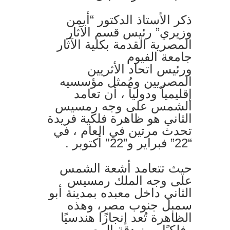
ذكر الأستاذ الدكتور “أيمن
وزيري” رئيس قسم الآثار
المصرية القدمة بكلية الآثار
جامعة الفيوم
ورئيس اتحاد الأثريين
المصريين ومُمثل مؤسسيه
إقليمياً ودولياً ، أن تعامد
الشمس على وجه رمسيس
الثاني هو ظاهرة فلكية فريدة
تحدث مرتين في العام ، في
“22” فبراير و”22″ أكتوبر .
حيث تتعامد أشعة الشمس
على وجه الملك رمسيس
الثاني داخل معبده بمدينة أبو
سمبل جنوب مصر، وهذه
الظاهرة تُعد إنجازًا هندسيًا
وفلكيًا يبرز دقة المصريين