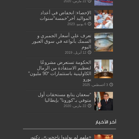
22 مارس، 2020
الإحصاء: انخفاض في أعداد
المواليد آخر”خمسة”سنوات
6 يونيو، 2023
تعرف علي أسعار الجمبري و
السمك بأنواعه في سوق العبور
اليوم
12 أبريل، 2019
الحكومة تستعرض مشروعًا
لتعظيم الاستفادة من الرمال
الكاولينية باستثمارات “90 مليون”
يورو
3 أغسطس، 2025
“سعفان يتابع مستحقات أول
متوفي بـ”كورونا” بإيطاليا
22 مارس، 2020
أخر الأخبار
«ملهم لم يولدوا ناجحين».. دكتور