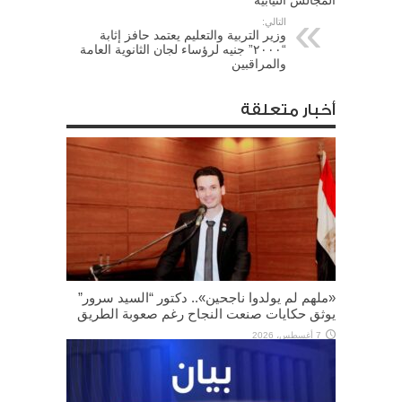
التالي:
وزير التربية والتعليم يعتمد حافز إثابة
“٢٠٠٠” جنيه لرؤساء لجان الثانوية العامة
والمراقبين
أخبار متعلقة
«ملهم لم يولدوا ناجحين».. دكتور “السيد سرور”
يوثق حكايات صنعت النجاح رغم صعوبة الطريق
7 أغسطس، 2026