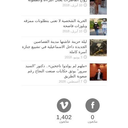
10 أبريل، 2018
الحرية الشخصية لا تعنى بنطلونات ممزقه
وبلوزات فاضحة
10 أبريل، 2018
ليلة حزينة عاشتها مدينة القصاصين
الجديدة داخل الاسماعيلية في تشييع جنازة
أسرة كاملة
3 يونيو، 2018
«ملهم لم يولدوا ناجحين».. دكتور “السيد
سرور” يوثق حكايات صنعت النجاح رغم
صعوبة الطريق
7 أغسطس، 2026
1,402
0
متابعون
متابعون