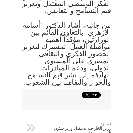
الفكر الوسطي المعتدل وتعزيز
قيم التسامح والتعايش.
من جانبه، أشاد الدكتور “أسامة
الأزهري “بالتعاون القائم بين
الوزارتين، مؤكداً أهمية
مواصلة العمل المشترك لتعزيز
الحضور الفكري والثقافي
المصري على المستوى
الدولي، ودعم المبادرات
الهادفة إلى نشر قيم التسامح
والحوار والتفاهم بين الشعوب.
السابق:
وزير الخارجية يستقبل وزير شئون
المجالس النيابية