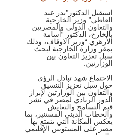
استقبل الدكتور”بدر عبد
العاطي” وزير الخارجية
والتعاون الدولي والمصريين
بالخارج، الدكتور “أسامة
الأزهري “وزير الأوقاف، وذلك
بمقر وزارة الخارجية لبحث
سبل تعزيز التعاون بين
الوزارتين.
الاجتماع شهد تبادل الرؤى
حول سبل تعزيز التنسيق
والتعاون بين الوزارتين لإبراز
الدور الريادي لمصر في نشر
قيم التسامح والتعايش
والخطاب الديني المستنير، بما
يعكس المكانة التي تتمتع بها
مصر على المستويين الإقليمي