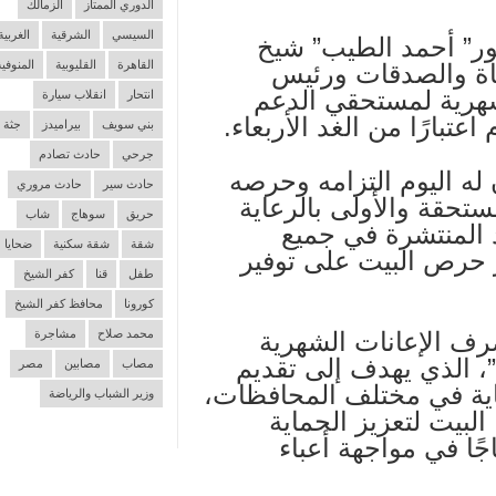
الدوري الممتاز
الزمالك
السيسي
الشرقية
الغربية
كتور” أحمد الطيب” شيخ
القاهرة
القليوبية
المنوفية
كاة والصدقات ورئيس
شهرية لمستحقي الدعم
انتحار
انقلاب سيارة
بني سويف
بيراميدز
جثة
جرحي
حادث تصادم
 له اليوم التزامه وحرصه
حادث سير
حادث مروري
ستحقة والأولى بالرعاية
حريق
سوهاج
شاب
المنتشرة في جميع
شقة
شقة سكنية
ضحايا
 حرص البيت على توفير
طفل
قنا
كفر الشيخ
كورونا
محافظ كفر الشيخ
رف الإعانات الشهرية
محمد صلاح
مشاجرة
، الذي يهدف إلى تقديم
مصاب
مصابين
مصر
عاية في مختلف المحافظات،
وزير الشباب والرياضة
 البيت لتعزيز الحماية
اجًا في مواجهة أعباء