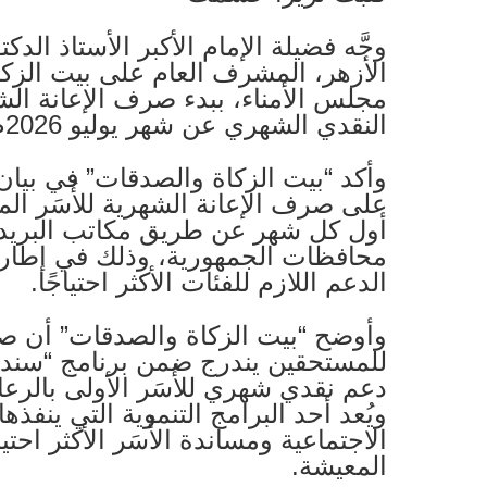
وجَّه فضيلة الإمام الأكبر الأستاذ الد
الأزهر، المشرف العام على بيت الز
مجلس الأمناء، ببدء صرف الإعانة ال
النقدي الشهري عن شهر يوليو 2026م اعتبارًا من الغد الأربعاء.
وأكد “بيت الزكاة والصدقات” في بيان
على صرف الإعانة الشهرية للأُسَر الم
أول كل شهر عن طريق مكاتب البريد 
محافظات الجمهورية، وذلك في إطار
الدعم اللازم للفئات الأكثر احتياجًا.
وأوضح “بيت الزكاة والصدقات” أن ص
للمستحقين يندرج ضمن برنامج “سند”
دعم نقدي شهري للأُسَر الأولى بالر
ويُعد أحد البرامج التنموية التي ينفذها
الاجتماعية ومساندة الأُسَر الأكثر احتي
المعيشة.