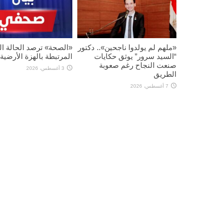
«ملهم لم يولدوا ناجحين».. دكتور
«الصحة» ترصد الحالة ا
“السيد سرور” يوثق حكايات
المرتبطة بالهزة الأرضية
صنعت النجاح رغم صعوبة
3 أغسطس، 2026
الطريق
7 أغسطس، 2026