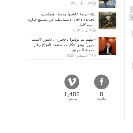
10 أبريل، 2018
ليلة حزينة عاشتها مدينة القصاصين
الجديدة داخل الاسماعيلية في تشييع جنازة
أسرة كاملة
3 يونيو، 2018
«ملهم لم يولدوا ناجحين».. دكتور “السيد
سرور” يوثق حكايات صنعت النجاح رغم
صعوبة الطريق
7 أغسطس، 2026
1,402
0
متابعون
متابعون