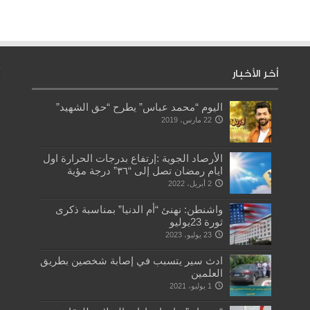
أخر الأخبار
اليوم “محمد عباس” يطرح “حق الشهيد”
22 مارس، 2019
الأرصاد الجوية :إرتفاع بدرجات الحرارة اول
ايام رمضان تصل إلى “٣٦” درجة مؤية
2 أبريل، 2022
واشنطن: نهنئ “أم الدنيا” بمناسبة ذكرى
ثورة 23يوليو
23 يوليو، 2023
ادث سير يتسبب في إصابة شخصين بطريق
العلمين
1 يوليو، 2021