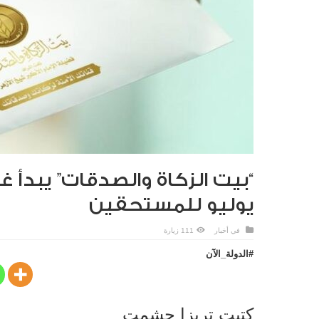
“بيت الزكاة والصدقات” يبدأ غ
يوليو للمستحقين
في
أخبار
111 زيارة
#الدولة_الآن
كتبت تريزا حشمت