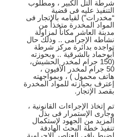
شرطة التل الكبير ، ومطلوب
التنفيذ عليه فى قضية
“مخدرات”) لقيامه بالإتجار فى
المواد المخدرة متخذاً من
مدينة العاشر مكاناً لمزاولة
نشاطه الإجرامى .. وذلك حال
تواجده بدائرة مركز شرطة
أبوحماد بالشرقية .. وبحوزته
(150 جرام لمخدر الحشيش،
50 جرام لمخدر الأفيون ،
هاتف محمول ) ، وبمواجهته
إعترف بحيازته للمواد المخدرة
بقصد الإتجار.
تم إتخاذ الإجراءات القانونية ،
وجارى الإستمرار فى بذل
المزيد من الجهود لإستكمال
تنفيذ خطة البحث الهادفة
لضبط باقى العناصر الإجرامية