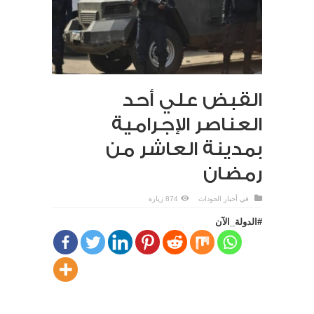
القبض علي أحد
العناصر الإجرامية
بمدينة العاشر من
رمضان
في
أخبار الحوداث
874 زيارة
#الدولة_الآن