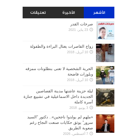
الأشهر
الأخيرة
تعليقات
صرخات القدر
23 يناير، 2021
زواج القاصرات يغتال البراءة والطفولة
10 أبريل، 2018
الحرية الشخصية لا تعنى بنطلونات ممزقه
وبلوزات فاضحة
10 أبريل، 2018
ليلة حزينة عاشتها مدينة القصاصين
الجديدة داخل الاسماعيلية في تشييع جنازة
أسرة كاملة
3 يونيو، 2018
«ملهم لم يولدوا ناجحين».. دكتور “السيد
سرور” يوثق حكايات صنعت النجاح رغم
صعوبة الطريق
7 أغسطس، 2026