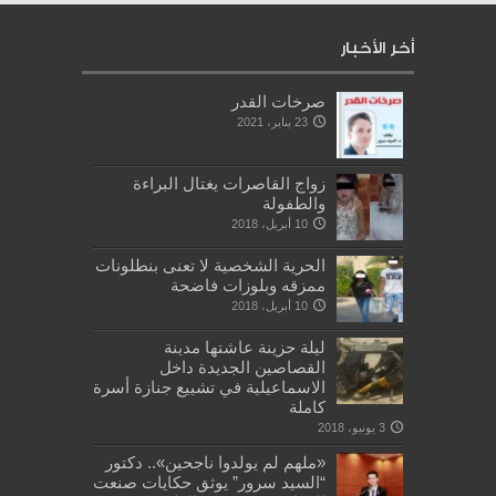
أخر الأخبار
صرخات القدر
23 يناير، 2021
زواج القاصرات يغتال البراءة
والطفولة
10 أبريل، 2018
الحرية الشخصية لا تعنى بنطلونات
ممزقه وبلوزات فاضحة
10 أبريل، 2018
ليلة حزينة عاشتها مدينة
القصاصين الجديدة داخل
الاسماعيلية في تشييع جنازة أسرة
كاملة
3 يونيو، 2018
«ملهم لم يولدوا ناجحين».. دكتور
“السيد سرور” يوثق حكايات صنعت