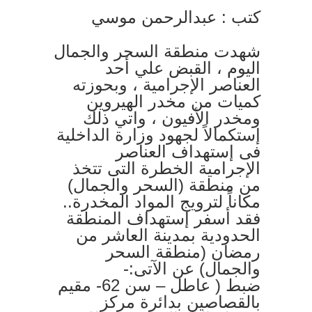
كتب : عبدالرحمن موسي
شهدت منطقة السحر والجمال
اليوم ، القبض علي أحد
العناصر الإجرامية ، وبحوزته
كميات من مخدر الهيروين
ومخدر الأفيون ، واتي ذلك
إستكمالاً لجهود وزارة الداخلية
فى إستهداف العناصر
الإجرامية الخطرة التى تتخذ
من منطقة (السحر والجمال)
مكاناً لترويج المواد المخدرة..
فقد أسفر إستهداف المنطقة
الحدودية بمدينة العاشر من
رمضان (منطقة السحر
والجمال) عن الآتى:-
ضبط ( عاطل – سن 62- مقيم
بالقصاصين بدائرة مركز