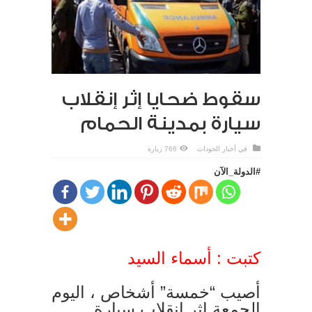
سقوط ضحايا إثر إنقلاب
سيارة بمدينة الحمام
في
أخبار الحوداث
766 زيارة
#الدولة_الآن
كتبت : أسماء السيد
أصيب “خمسة” أشخاص ، اليوم
الجمعة إثر إنقلاب سيارة