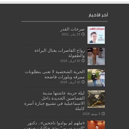
أخر الأخبار
صرخات القدر
23 يناير، 2021
زواج القاصرات يغتال البراءة
والطفولة
10 أبريل، 2018
الحرية الشخصية لا تعنى بنطلونات
ممزقه وبلوزات فاضحة
10 أبريل، 2018
ليلة حزينة عاشتها مدينة
القصاصين الجديدة داخل
الاسماعيلية في تشييع جنازة أسرة
كاملة
3 يونيو، 2018
«ملهم لم يولدوا ناجحين».. دكتور
“السيد سرور” يوثق حكايات صنعت