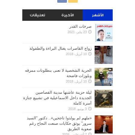
الأشهر
الأخيرة
تعليقات
صرخات القدر
23 يناير، 2021
زواج القاصرات يغتال البراءة والطفولة
10 أبريل، 2018
الحرية الشخصية لا تعنى بنطلونات ممزقه
وبلوزات فاضحة
10 أبريل، 2018
ليلة حزينة عاشتها مدينة القصاصين
الجديدة داخل الاسماعيلية في تشييع جنازة
أسرة كاملة
3 يونيو، 2018
«ملهم لم يولدوا ناجحين».. دكتور “السيد
سرور” يوثق حكايات صنعت النجاح رغم
صعوبة الطريق
7 أغسطس، 2026