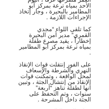
الأحد بمياه ترعة بمركز أبو
المطامير بالبحيرة ، وجار إتخاذ
الإجراءات اللازمة .
كما تلقى اللواء “مجدي
القمري” مدير أمن البحيرة
إخطاراً ، يفيد مصرع طفلة
بمياه ترعة بمركز أبو المطامير
.
على الفور إنتقلت قوات الإنقاذ
النهري والشرطة والإسعاف
لمحل الواقعة ، وتمكنت قوات
الإنقاذ من إنتشال الجثة ، وتبين
أنها لطفلة تناهز “أربعة”
سنوات ، وتم التحفظ على
الجثة داخل المشرحة .