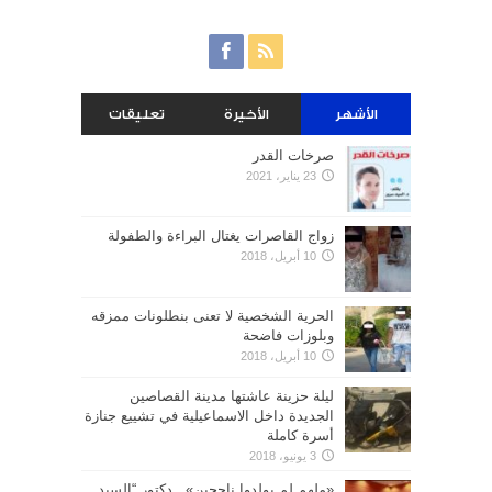
الأشهر
الأخيرة
تعليقات
صرخات القدر
23 يناير، 2021
زواج القاصرات يغتال البراءة والطفولة
10 أبريل، 2018
الحرية الشخصية لا تعنى بنطلونات ممزقه
وبلوزات فاضحة
10 أبريل، 2018
ليلة حزينة عاشتها مدينة القصاصين
الجديدة داخل الاسماعيلية في تشييع جنازة
أسرة كاملة
3 يونيو، 2018
«ملهم لم يولدوا ناجحين».. دكتور “السيد