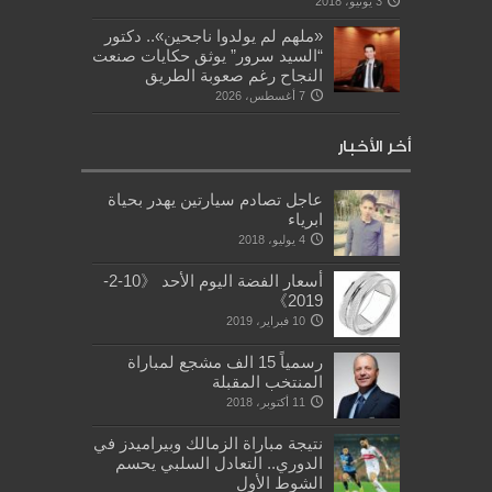
3 يونيو، 2018
«ملهم لم يولدوا ناجحين».. دكتور
“السيد سرور” يوثق حكايات صنعت
النجاح رغم صعوبة الطريق
7 أغسطس، 2026
أخر الأخبار
عاجل تصادم سيارتين يهدر بحياة
ابرياء
4 يوليو، 2018
أسعار الفضة اليوم الأحد 《10-2-
2019》
10 فبراير، 2019
رسمياً 15 الف مشجع لمباراة
المنتخب المقبلة
11 أكتوبر، 2018
نتيجة مباراة الزمالك وبيراميدز في
الدوري.. التعادل السلبي يحسم
الشوط الأول