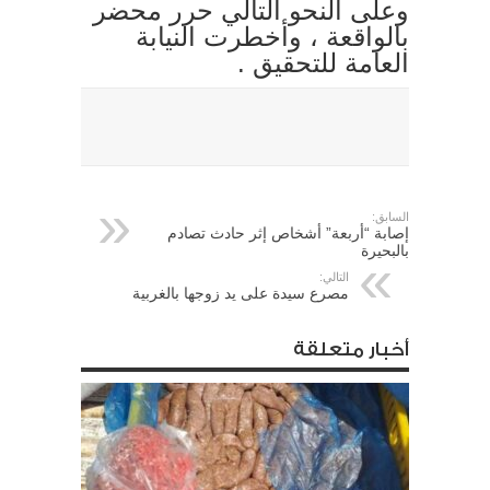
وعلى النحو التالي حرر محضر
بالواقعة ، وأخطرت النيابة
العامة للتحقيق .
السابق:
إصابة “أربعة” أشخاص إثر حادث تصادم
بالبحيرة
التالي:
مصرع سيدة على يد زوجها بالغربية
أخبار متعلقة