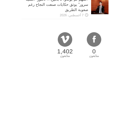
سرور” يوثق حكايات صنعت النجاح رغم
صعوبة الطريق
7 أغسطس، 2026
1,402
0
متابعون
متابعون