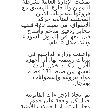
تمكنت الإدارة العامة لشرطة
التموين والتجارة بالتنسيق مع
فروعها بمديريات الأمن
المختلفة لمتابعة حركة
الأسواق، من ضبط 420 قضية
مخابز ودقيق مدعم وأقماح
قبل بيعها في السوق السوداء ،
وذلك خلال 5 أيام.
وأعلنت وزارة الداخلية في
بيانات رسمية لها، أن أجهزة
الأمن تمكنت خلال المدة
نفسها من ضبط 131 قضية
مواد بترولية وإسطوانات
بوتاجاز.
تم اتخاذ الإجراءات القانونية
حيال كل واقعة على حدة،
وجارٍ استمرار الحملات الأمنية.