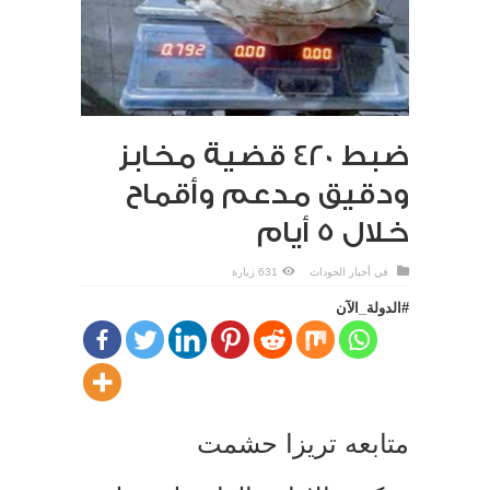
ضبط 420 قضية مخابز
ودقيق مدعم وأقماح
خلال 5 أيام
في
أخبار الحوداث
631 زيارة
#الدولة_الآن
متابعه تريزا حشمت