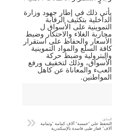
يأتي ذلك في إطار جهود وزارة
الداخلية بتكثيف الرقابة
التموينية على الأسواق ل
محاربة الغلاء والاحتكار وضبط
الأسعار والحفاظ على استقرار
كافة السلع والمواد التموينية
والبترولية وضبط حركة
الأسواق، وذلك لتخفيف ورفع
العبء والمعاناة عن كاهل
المواطنين.
السابق:
التحفظ علي “خمسة” آلاف كمامة “وثمانية
آلاف” قفاز طبى فاسدة بالإسكندرية