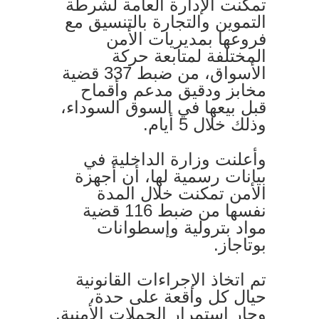
تمكنت الإدارة العامة لشرطة
التموين والتجارة بالتنسيق مع
فروعها بمديريات الأمن
المختلفة لمتابعة حركة
الأسواق، من ضبط 337 قضية
مخابز ودقيق مدعم وأقماح
قبل بيعها في السوق السوداء،
وذلك خلال 5 أيام.
وأعلنت وزارة الداخلية في
بيانات رسمية لها، أن أجهزة
الأمن تمكنت خلال المدة
نفسها من ضبط 116 قضية
مواد بترولية وإسطوانات
بوتاجاز.
تم اتخاذ الإجراءات القانونية
حيال كل واقعة على حدة،
وجارٍ استمرار الحملات الأمنية.