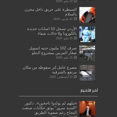
22 مايو، 2020
السيطرة على حريق داخل مخزن
بالسلام
21 مارس، 2019
الأردن تسجل 10 اصابات جديدة
بالكورونا و8 حالات شفاء
15 مايو، 2020
صرف 102 مليون جنيه لتمويل
صغار المربين بمشروع البتلو
15 مايو، 2020
مصرع عامل إثر سقوطه من مكان
مرتفع بالشرقية
15 أغسطس، 2022
أخر الأخبار
«ملهم لم يولدوا ناجحين».. دكتور
“السيد سرور” يوثق حكايات صنعت
النجاح رغم صعوبة الطريق