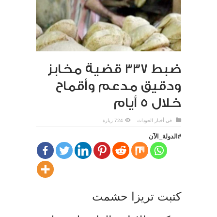
ضبط 337 قضية مخابز
ودقيق مدعم وأقماح
خلال 5 أيام
في
أخبار الحوداث
724 زيارة
#الدولة_الآن
كتبت تريزا حشمت