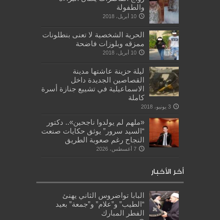
والطفولة
10 أبريل، 2018
الحرية الشخصية لا تعنى بنطلونات
ممزقه وبلوزات فاضحة
10 أبريل، 2018
ليلة حزينة عاشتها مدينة
القصاصين الجديدة داخل
الاسماعيلية في تشييع جنازة أسرة
كاملة
3 يونيو، 2018
«ملهم لم يولدوا ناجحين».. دكتور
“السيد سرور” يوثق حكايات صنعت
النجاح رغم صعوبة الطريق
7 أغسطس، 2026
أخر الأخبار
البابا تواضروس الثاني يهنئ
“الطيب” و”علام” و”جمعة” بعيد
الفطر المبارك