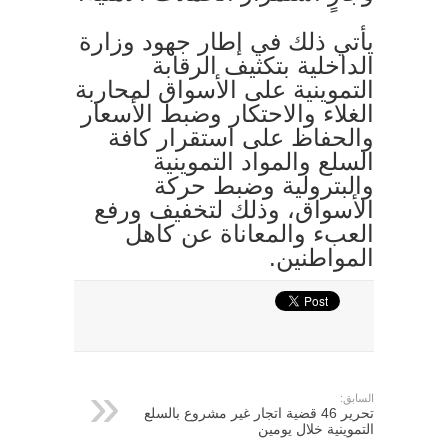
يأتي ذلك في إطار جهود وزارة
الداخلية بتكثيف الرقابة
التموينية على الأسواق لمحاربة
الغلاء والاحتكار وضبط الأسعار
والحفاظ على استقرار كافة
السلع والمواد التموينية
والبترولية وضبط حركة
الأسواق، وذلك لتخفيف ورفع
العبء والمعاناة عن كاهل
المواطنين.
السابق:
تحرير 46 قضية اتجار غير مشروع بالسلع
التموينية خلال يومين