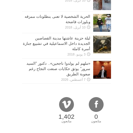
10 أبريل، 2018
الحرية الشخصية لا تعنى بنطلونات ممزقه
وبلوزات فاضحة
10 أبريل، 2018
ليلة حزينة عاشتها مدينة القصاصين
الجديدة داخل الاسماعيلية في تشييع جنازة
أسرة كاملة
3 يونيو، 2018
«ملهم لم يولدوا ناجحين».. دكتور “السيد
سرور” يوثق حكايات صنعت النجاح رغم
صعوبة الطريق
7 أغسطس، 2026
1,402
0
متابعون
متابعون