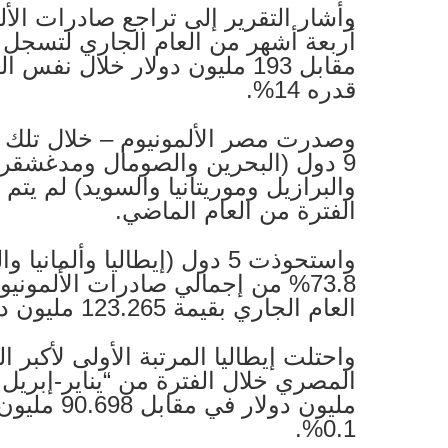
وأشار التقرير إلى تراجع صادرات الأ
قدره 14%.
9 دول (البحرين والصومال ومدغشقر 
والبرازيل وموريتانيا والسويد) لم يتم
الفترة من العام الماضي.
واستحوذت 5 دول (إيطاليا وألما
العام الجاري بقيمة 123.265 مليون دولار.
واحتلت إيطاليا المرتبة الأولى لأكبر ا
مليون دولار 
0.1%.