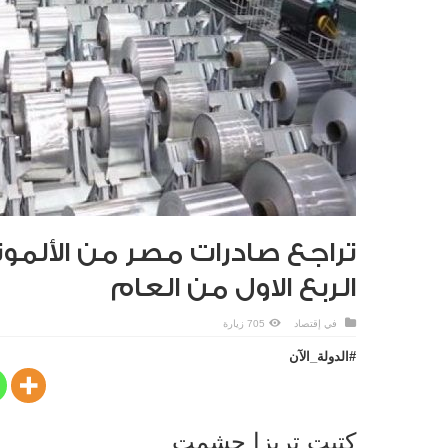
تراجع صادرات مصر من الألمو
الربع الاول من العام
في
إقتصاد
705 زيارة
#الدولة_الآن
كتبت تريزا حشمت