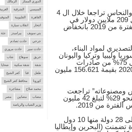
الدوري الممتاز
الزمالك
السيسي
الشرقية
الغربية
شهدت صادرات مصر من الألمونيوم والنحاس تراجعا خلال ال 4
القاهرة
القليوبية
المنوفية
أشهر الأولى من العام الجاري لتسجل 209 ملايين دولار في
مقابل 252 مليون دولار خلال نفس الفترة من 2019 بانخفاض
انتحار
انقلاب سيارة
بني سويف
بيراميدز
جثة
جرحي
حادث تصادم
صديري لمواد البناء،
حادث سير
حادث مروري
ا وسوريا وليبيا وتركيا واليونان
حريق
سوهاج
شاب
والأردن وألمانيا والمغرب ولبنان) على 75% من صادرات
شقة
شقة سكنية
ضحايا
القطاعين خلال أول أربعة أشهر من 2020 بقيمة 156.621 مليون
طفل
قنا
كفر الشيخ
كورونا
محافظ كفر الشيخ
 ومصنوعاته” تراجعت
محمد صلاح
مشاجرة
خلال الفترة من “يناير- إبريل 2020” بنحو 29% لتبلغ 42 مليون
مصاب
مصابين
مصر
وزير الشباب والرياضة
ولفت التقرير إلى أنه جرى التصدير إلى 28 دولة منها 10 دول
ة تضمنت (البحرين وإيطاليا