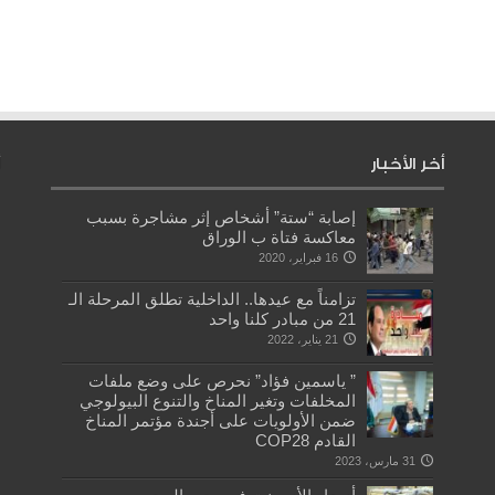
أخر الأخبار
إصابة “ستة” أشخاص إثر مشاجرة بسبب
معاكسة فتاة ب الوراق
16 فبراير، 2020
تزامناً مع عيدها.. الداخلية تطلق المرحلة الـ
21 من مبادر كلنا واحد
21 يناير، 2022
” ياسمين فؤاد” نحرص على وضع ملفات
المخلفات وتغير المناخ والتنوع البيولوجي
ضمن الأولويات على أجندة مؤتمر المناخ
القادم COP28
31 مارس، 2023