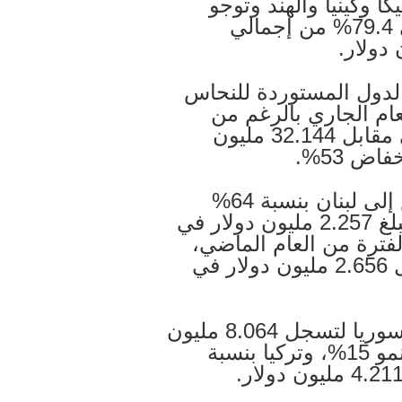
 وكينيا والهند وتوجو
وجزر القمر)، واستحوذت 5 دول على 79.4% من إجمالي
 الدول المستوردة للنحاس
ام الجاري بالرغم من
تراجعها لنحو 15.034 مليون دولار في مقابل 32.144 مليون
وانخفضت صادرات مصر من النحاس إلى لبنان بنسبة 64%
خلال الفترة من “يناير-إبريل 2020” لتبلغ 2.257 مليون دولار في
فس الفترة من العام الماضي،
وكذلك إلى الاردن بنسبة 28% لتسجل 2.656 مليون دولار في
وارتفعت قيمة صادرات النحاس إلى سوريا لتسجل 8.064 مليون
دولار في مقابل 7.007 مليون دولار بنمو 15%، وتركيا بنسبة