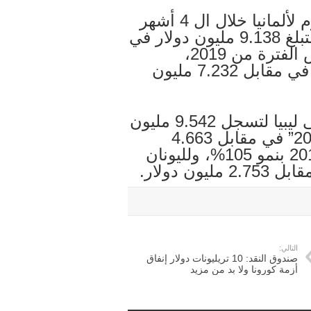
وتراجعت صادرات مصر من الألمونيوم لألمانيا خلال ال 4 أشهر
الأولى من العام الجاري بنسبة 20% لتبلغ 9.138 مليون دولار في
مقابل 11.473 مليون دولار خلال نفس الفترة من 2019،
وللمغرب لتسجل 6.501 مليون دولار في مقابل 7.232 مليون
وارتفعت قيمة صادرات الالمونيوم إلى ليبيا لتسجل 9.542 مليون
دولار خلال الفترة من “يناير-إبريل 2020” في مقابل 4.663
مليون دولار خلال نفس الفترة من 2019 بنمو 105%، ولليونان
التالي:
صندوق النقد: 10 تريليونات دولار إنفاق
أزمة كورونا ولا بد من مزيد