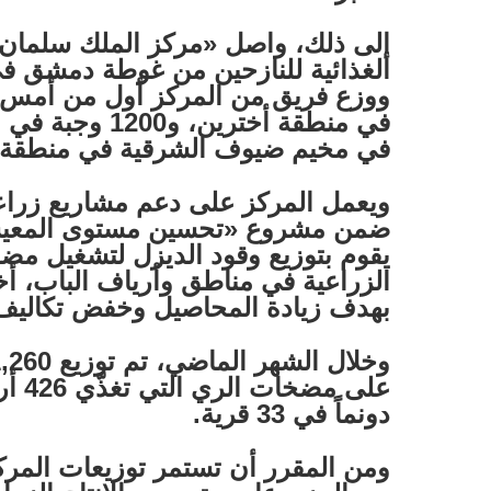
إلى ذلك، واصل «مركز الملك سلمان ل
الغذائية للنازحين من غوطة دمشق 
في مخيم ضيوف الشرقية في منطقة ا
ويعمل المركز على دعم مشاريع زراع
ضمن مشروع «تحسين مستوى المعيشة
يقوم بتوزيع وقود الديزل لتشغيل م
الزراعية في مناطق وأرياف الباب، أخ
بهدف زيادة المحاصيل وخفض تكاليف ا
دونماً في 33 قرية.
ومن المقرر أن تستمر توزيعات الم