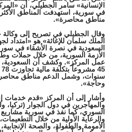
الإنسانية» سامر الجطيلي، أن «المرك
في سورية، استهدفت المناطق الأكثر اح
مناطق محاصرة».
وقال الجطيلي في تصريح إلى وكالة 
الملك سلمان للإغاثة» هو «امتداد لجه
السعودية في نصرة الأشقاء في سورية
الأزمة السورية، من خلال حملات وطن
عمل المركز». وكشف أن السعودية، 
45
سنوات، وشمل الدعم مناطق محاصرة، 
وحاجة».
وأشار إلى أن المركز «قدم خدمات إنس
والمهاجرين في دول الجوار (تركيا، ول
السوري، كما نفذ في سورية مشاريع
والرعاية الأولية من خلال التطعيمات
الأمومة والطفولة، والصحة الإنجابية،