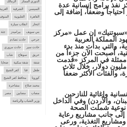
الدوري الممتاز
الزمالك
ز نفذ برامج إنسانية عدة
السيسي
الشرقية
الغربية
تياجاً وضعفاً، إضافة إلى
القاهرة
القليوبية
المنوفية
انتحار
انقلاب سيارة
«سبوتنيك» إن عمل «مركز
بني سويف
بيراميدز
جثة
ود المملكة العربية
جرحي
حادث تصادم
، والتي بدأت منذ بدء
حادث سير
حادث مروري
ية، أصبحت الآن جزءاً من
حريق
سوهاج
شاب
ممثلة في المركز «قدمت
شقة
شقة سكنية
ضحايا
 مشروعاً بتكلفة مالية تجاوزت 78 مليون دولار، خلال ثلاث
طفل
قنا
كفر الشيخ
والفئات الأكثر ضعفاً
كورونا
محافظ كفر الشيخ
محمد صلاح
مشاجرة
انية وإغاثية للنازحين
مصاب
مصابين
مصر
بنان، والأردن) وفي الداخل
وزير الشباب والرياضة
 نوعية شملت الصحة
، إلى جانب مشاريع رعاية
 ومشاريع التغذية، ورعى