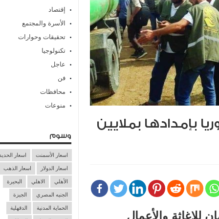
إقتصاد
الأسرة والمجتمع
تحقيقات وحوارات
تكنولوجيا
عاجل
فن
محافظات
منوعات
ا بإمدادها بملايين
وسوم
اسعار الأسمنت
اسعار الحديد
اسعار الدولار
اسعار الذهب
الأهلي
الاهلي
البحيرة
الجنيه المصري
الجيزة
الحماية المدنية
الدقهلية
 للإغاثة والأعمال