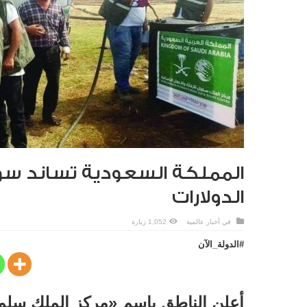
المملكة السعودية تساند سوري
الدولارات
في
أخبار عالمية
1,052 زيارة
#الدولة_الآن
أعلن الناطق باسم «مركز الملك سلمان