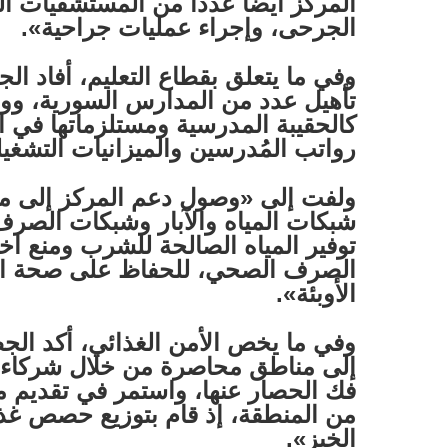
المركز أيضاً عدداً من المستشفيات ال
الجرحى، وإجراء عمليات جراحية».
وفي ما يتعلق بقطاع التعليم، أفاد ال
تأهيل عدد من المدارس السورية، وو
كالحقيبة المدرسية ومستلزماتها في 
رواتب المُدرسين والميزانيات التشغي
ولفت إلى «وصول دعم المركز إلى مشا
شبكات المياه والآبار وشبكات الصرف
توفير المياه الصالحة للشرب ومنع اخت
الصرف الصحي، للحفاظ على صحة الم
الأوبئة».
وفي ما يخص الأمن الغذائي، أكد ال
إلى مناطق محاصرة من خلال شركاء، 
فك الحصار عنها، واستمر في تقديم م
من المنطقة، إذ قام بتوزيع حصص غذائ
الخبز».