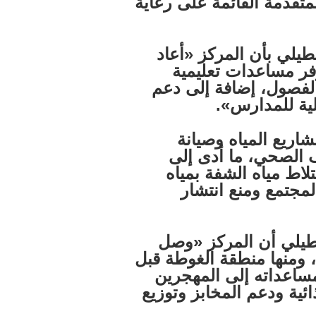
متقدمة القائمة على رعاية
جطيلي بأن المركز «أعاد
فر مساعدات تعليمية
الفصول، إضافة إلى دعم
لية للمدارس».
ريع المياه وصيانة
 الصحي، ما أدى إلى
لاط مياه الشفة بمياه
جتمع ومنع انتشار
جطيلي أن المركز «وصل
ومنها منطقة الغوطة قبل
ساعداته إلى المهجرين
ية ودعم المخابز وتوزيع