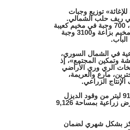
لإغاثة» توزيع وجبات
في ريف حلب الشمالي.
ووزع فريق من المركز أول من أمس، 700 وجبة في مخيم كعيبة
في منطقة أخترين، و1200 وجبة في مخيم بزاعة و3100 وجبة
لباب.
ية في الشمال السوري،
 وتمكين المجتمع»، إذ
ضخات الري وري الأراضي
ترين، مارع والعريمة،
لإنتاج الزراعي.
وخلال الشهر الماضي، تم توزيع 91,260 ليتر من وقود الديزل
على مضخات الري التي تغذّي 426 أرض زراعية بمساحة 9,126
ركز بشكل شهري لضمان