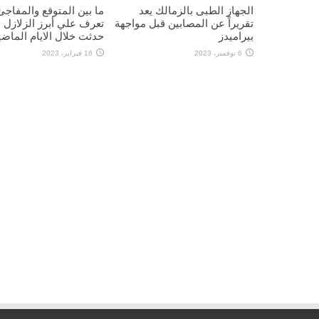
الجهاز الطبى بالزمالك يعد
ما بين المتوقع والمفاجئ 
تقريراً عن المصابين قبل مواجهة
تعرف علي أبرز الزلازل ا
بيراميدز
حدثت خلال الايام الماضي
6 نوفمبر، 2023
16 فبراير، 2023