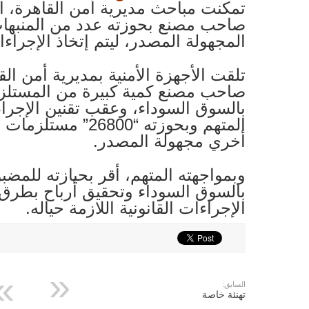
تمكنت مباحث مديرية أمن القاهرة، 
صاحب مصنع بحوزته عدد من المنبهات 
المجهولة المصدر، ليتم إتخاذ الإجراءات
تلقت الأجهزة الأمنية بمديرية أمن القا
صاحب مصنع كمية كبيرة من المستلزمات
بالسوق السوداء، وعقب تقنين الإجرا
المتهم وبحوزته “800
أخري مجهولة المصدر.
وبمواجهته المتهم، أقر بحيازته للمضبو
بالسوق السوداء وتحقيق أرباح بطرق 
الإجراءات القانونية اللازمة حياله.
السابق:
تهنئة خاصة