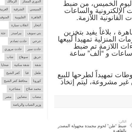
الدوري الممتاز
الزمالك
اليوم الخميس، من ضبط
الإلكترونية والساعات
السيسي
الشرقية
الغربية
 القانونية اللازمة.
القاهرة
القليوبية
المنوفية
انتحار
انقلاب سيارة
هرة ، بلاغاً يفيد بتخزين
بني سويف
بيراميدز
جثة
 المنزلية تمهيداً لبيعها
جرحي
حادث تصادم
ءات اللازمة تم ضبط
حادث سير
حادث مروري
26” مستلزمات ساعات و “ألف” ساعة
حريق
سوهاج
شاب
شقة
شقة سكنية
ضحايا
طات تمهيداً لطرحها للبيع
طفل
قنا
كفر الشيخ
غير مشروعة، ليتم إتخاذ
كورونا
محافظ كفر الشيخ
محمد صلاح
مشاجرة
مصاب
مصابين
مصر
وزير الشباب والرياضة
التالي:
ضبط “طن” لحوم مجمدة مجهولة المصدر
بالقاهرة