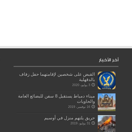
أخر الأخبار
القبض على شخصين لإقامتهما حفل زفاف
بالدقهلية
3 يوليو، 2020
ميناء دمياط يستقبل 8 سفن للبضائع العامة
والحاويات
16 نوفمبر، 2019
حريق يلتهم منزل في أوسيم
31 يوليو، 2019