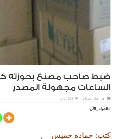
ضبط صاحب مصنع بحوزته كم
الساعات مجهولة المصدر
في
أخبار الحوداث
523 زيارة
#الدولة_الآن
كتب: حماده خميس