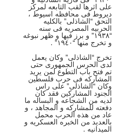
على اثرها لقب التابعه لمركز
ديروط فى محافظه اسيوط ،
التحق “الشاذلى” بالكليه
الحربيه المصريه فى سنه
“١٩٣٨” و برز فيها و ظهر نبوغه
و تخرج منها “١٩٤٠” .
تخرج “الشاذلى” وكان يعمل
لدى الحرس الجمهورى حتى
تم فتح باب التطوع لمن يريد
المشاركه فى حرب فلسطين
وكان “الشاذلى” على راس
الجنود المشاركين فقد كان
لديه من الشجاعه و البساله ما
دفعته للمشاركه و المجاهد ، و
عاد من هذه الحرب محمل
بالعديد من الخبره العسكريه و
الميدانيه .