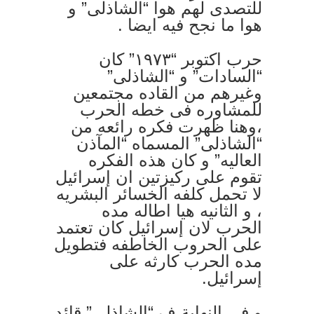
للتصدى لهم هوا “الشاذلى” و
هوا ما نجح فيه ايضا .
حرب اكتوبر “١٩٧٣” كان
“السادات” و “الشاذلى”
وغيرهم من القاده مجتمعين
للمشاوره فى خطه الحرب
،وهنا ظهرت فكره رائعه من
“الشاذلى” المسماه “المآذن
العاليه” و كان هذه الفكره
تقوم على ركيزتين ان إسرائيل
لا تحمل كلفه الخسائر البشريه
، و الثانيه هيا اطاله مده
الحرب لان إسرائيل كان تعتمد
على الحروب الخاطفه فتطويل
مده الحرب كارثه على
إسرائيل.
و فى النهاية ف “الشاذلى” قائد