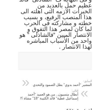
عظيم حمل بالعديد من
الخبرات الازمه التى اهلته الى
هذا المنصب الرفيع، و بسبب
خطته و مشاركته فى الحرب
لما كان لمصر هذا التفوق و
الانتصار المبين “فالشاذلى ” هو
واحد من الأسباب المباشره
لهذا الانتصار .
السابق:
المشير “أحمد بدوي” بطل الصمود والتحدي
التالي:
أبطال منسيون.. من هو العميد “أحمد
إسماعيل عطية” قائد الكتيبة “18” مشاة ؟!