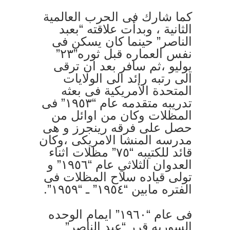
كما شارك فى الحرب العالمية
الثانية ، وبدأت علاقته “بعبد
الناصر” حينما كان يسكن فى
نفس العماره قبل ثوره”٢٣”
يوليو ،ثم سافر بعد ان ترقى
الى رتبه رائد الى الولايات
المتحدة الأمريكية فى بعثه
تدريبه متقدمه عام “١٩٥٣” فى
المظلات وكان من اوائل من
حصل على فرقه رينجرز و هى
مدرسه المنشا الامريكى ،وكان
قائد للكتيبه “٧٥” مظلات اثناء
العدوان الثلاثي عام “١٩٥٦” و
تولى قياده سلاح المظلات فى
الفتره مابين “١٩٥٤” ـ “١٩٥٩”.
فى عام “١٩٦٠” ايمام الوحده
السوريه قرر “عبد الناصر”