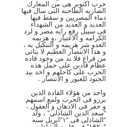
حرب اكتوبر هى من المعارك
الضاريه الطاحنه التى سال فيها
دماء المصريين و سقط فيها
العديد و العديد من الشهداء
فى سيبل رفع رايه مصر و لرد
الكرامه و الاعتبار ،و هزيمه
العدو شر هزيمه و التنكيل به ،
و هذا الانتصار العظيم لا يتاتى
من فراغ فلا بد من وجود قاده
عظام قادين على حمل هذه
الحرب على كاحلهم و اخد بيد
الجنود للعبور و الانتصار .
واحد من هؤلاء القادة الذين
برزو فى الحرب ولمع اسمهم
و حفر فى الاذهان و العقول ،
“سعد الدين الشاذلي” ، ولد
“الشاذلى فى “١”ابريل سنه
“١٩٢٠” فى قاريه الشاذليه و