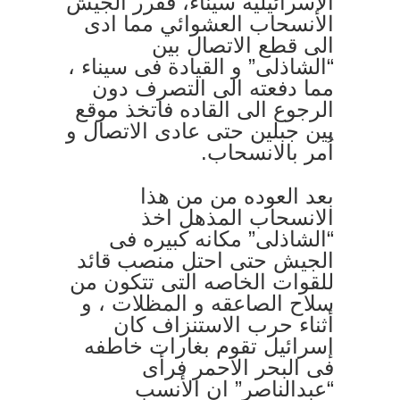
الإسرائيلية سيناء، فقرر الجيش
الانسحاب العشوائي مما ادى
الى قطع الاتصال بين
“الشاذلى” و القيادة فى سيناء ،
مما دفعته الى التصرف دون
الرجوع الى القاده فاتخذ موقع
بين جبلين حتى عادى الاتصال و
اُمر بالانسحاب.
بعد العوده من من هذا
الانسحاب المذهل اخذ
“الشاذلى” مكانه كبيره فى
الجيش حتى احتل منصب قائد
للقوات الخاصه التى تتكون من
سلاح الصاعقه و المظلات ، و
أثناء حرب الاستنزاف كان
إسرائيل تقوم بغارات خاطفه
فى البحر الاحمر فرأى
“عبدالناصر” ان الأنسب