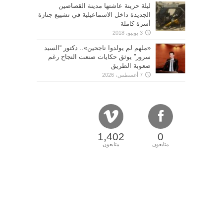
ليلة حزينة عاشتها مدينة القصاصين
الجديدة داخل الاسماعيلية في تشييع جنازة
أسرة كاملة
3 يونيو، 2018
«ملهم لم يولدوا ناجحين».. دكتور “السيد
سرور” يوثق حكايات صنعت النجاح رغم
صعوبة الطريق
7 أغسطس، 2026
1,402
0
متابعون
متابعون