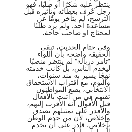
ينتظر عليه شكرًا أو طلبًا، فهو
رجل عُرف بعطائه وتأثيره قبل
الترشح، لم يتأخر يومًا عن
مساعدة أحد، ولم يرد طلبًا
لمحتاج أو صاحب حاجة.
وفي ختام الحديث، تبقى
الحقيقة واضحة بأن اللواء
“تامر دربالة” لم ينتظر منصبًا
ليخدم الناس، بل كانت خدمته
نهجًا يسير به منذ سنوات،
واليوم، مع اقتراب الاستحقاق
الانتخابي، يضع المواطنون
ثقتهم في من أثبت بالأفعال
قبل الأقوال أنه الأقرب إليهم،
والأقدر على تمثيلهم بصدق
وإخلاص، لأن من خدم الوطن
بإخلاص، قادر على أن يخدم
المواطن بأمانة.