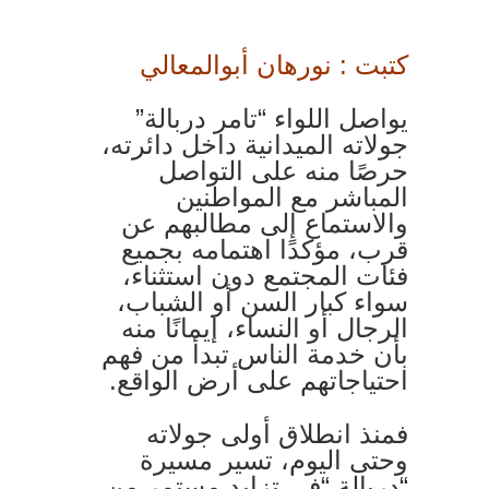
كتبت : نورهان أبوالمعالي
يواصل اللواء “تامر دربالة”
جولاته الميدانية داخل دائرته،
حرصًا منه على التواصل
المباشر مع المواطنين
والاستماع إلى مطالبهم عن
قرب، مؤكدًا اهتمامه بجميع
فئات المجتمع دون استثناء،
سواء كبار السن أو الشباب،
الرجال أو النساء، إيمانًا منه
بأن خدمة الناس تبدأ من فهم
احتياجاتهم على أرض الواقع.
فمنذ انطلاق أولى جولاته
وحتى اليوم، تسير مسيرة
“دربالة “في تزايد مستمر من