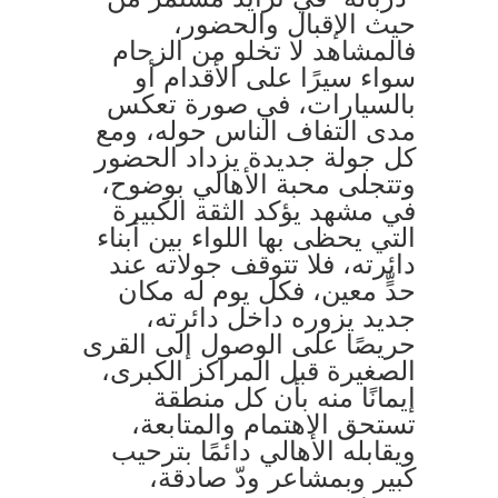
حيث الإقبال والحضور،
فالمشاهد لا تخلو من الزحام
سواء سيرًا على الأقدام أو
بالسيارات، في صورة تعكس
مدى التفاف الناس حوله، ومع
كل جولة جديدة يزداد الحضور
وتتجلى محبة الأهالي بوضوح،
في مشهد يؤكد الثقة الكبيرة
التي يحظى بها اللواء بين أبناء
دائرته، فلا تتوقف جولاته عند
حدٍّ معين، فكل يوم له مكان
جديد يزوره داخل دائرته،
حريصًا على الوصول إلى القرى
الصغيرة قبل المراكز الكبرى،
إيمانًا منه بأن كل منطقة
تستحق الاهتمام والمتابعة،
ويقابله الأهالي دائمًا بترحيب
كبير وبمشاعر ودّ صادقة،