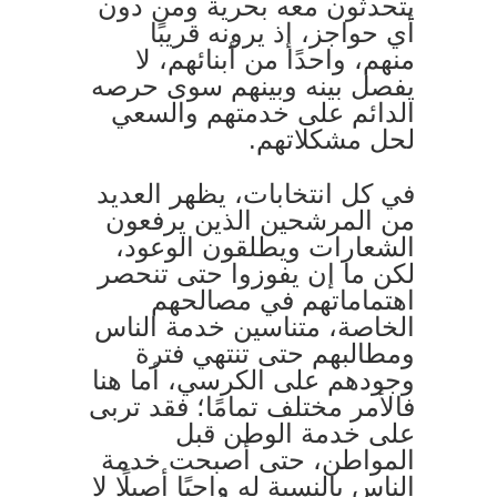
يتحدثون معه بحرية ومن دون
أي حواجز، إذ يرونه قريبًا
منهم، واحدًا من أبنائهم، لا
يفصل بينه وبينهم سوى حرصه
الدائم على خدمتهم والسعي
لحل مشكلاتهم.
في كل انتخابات، يظهر العديد
من المرشحين الذين يرفعون
الشعارات ويطلقون الوعود،
لكن ما إن يفوزوا حتى تنحصر
اهتماماتهم في مصالحهم
الخاصة، متناسين خدمة الناس
ومطالبهم حتى تنتهي فترة
وجودهم على الكرسي، أما هنا
فالأمر مختلف تمامًا؛ فقد تربى
على خدمة الوطن قبل
المواطن، حتى أصبحت خدمة
الناس بالنسبة له واجبًا أصيلًا لا