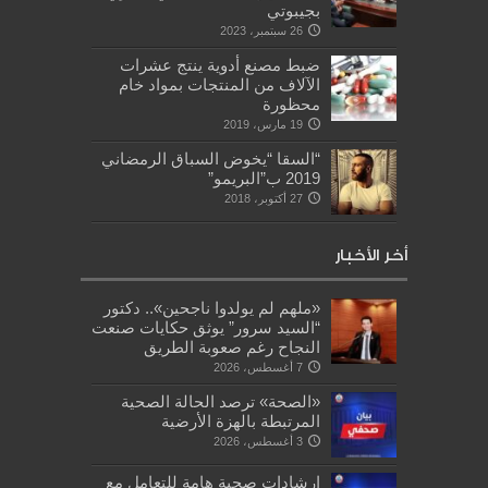
بجيبوتي
26 سبتمبر، 2023
ضبط مصنع أدوية ينتج عشرات
الآلاف من المنتجات بمواد خام
محظورة
19 مارس، 2019
“السقا “يخوض السباق الرمضاني
2019 ب”البريمو”
27 أكتوبر، 2018
أخر الأخبار
«ملهم لم يولدوا ناجحين».. دكتور
“السيد سرور” يوثق حكايات صنعت
النجاح رغم صعوبة الطريق
7 أغسطس، 2026
«الصحة» ترصد الحالة الصحية
المرتبطة بالهزة الأرضية
3 أغسطس، 2026
إرشادات صحية هامة للتعامل مع