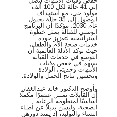
خفض وفيات الأمهات لتصل
إلى 41 حالة لكل 100 ألف
مولود حي، مع استهداف
الوصول إلى 35 حالة بحلول
عام 2030، مؤكدًا أن البرنامج
الوطني للقبالة يمثل خطوة
استراتيجية لتعزيز جودة
خدمات صحة الأم والطفل،
حيث تؤكد الأدلة العالمية أن
التوسع في خدمات القبالة
يسهم في خفض وفيات
الأمهات وحديثي الولادة
وتحسين نتائج الحمل والولادة.
وأوضح الدكتور خالد عبدالغفار
أن القابلات يمثلن عنصرًا مكملًا
أساسيًا لمنظومة الرعاية
الصحية، وليسن بديلًا عن أطباء
النساء والتوليد، إذ يمتد دورهن