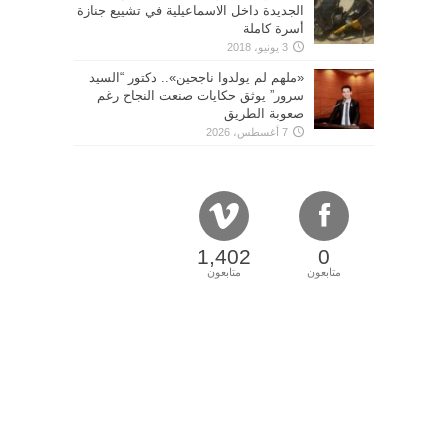
الجديدة داخل الاسماعيلية في تشييع جنازة
أسرة كاملة
3 يونيو، 2018
«ملهم لم يولدوا ناجحين».. دكتور “السيد
سرور” يوثق حكايات صنعت النجاح رغم
صعوبة الطريق
7 أغسطس، 2026
1,402
0
متابعون
متابعون