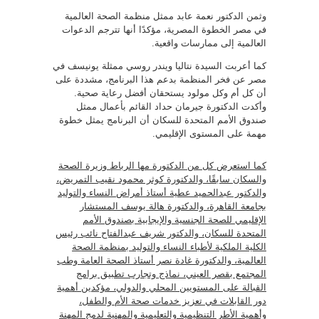
وثمن الدكتور نعمة عابد ممثل منظمة الصحة العالمية
في مصر الخطوة المصرية، مؤكدًا أنها تترجم الدعوات
العالمية إلى ممارسات واقعية.
كما أعربت السيدة نتاليا ويندر روسي ممثلة يونيسف في
مصر عن فخر المنظمة بدعم هذا البرنامج، مشددة على
أن كل أم وكل مولود يستحقان أفضل رعاية صحية.
وأكدت الدكتورة جيرمان حداد القائم بأعمال ممثل
صندوق الأمم المتحدة للسكان أن البرنامج يمثل خطوة
مهمة على المستوى الإقليمي.
كما استعرض كل من الدكتورة مها الرباط وزيرة الصحة
والسكان سابقًا، والدكتورة كوثر محمود نقيب التمريض،
والدكتور عبدالحميد عطية أستاذ أمراض النساء والتوليد
بجامعة القاهرة، والدكتورة هالة يوسف المستشار
الإقليمي للصحة الجنسية والإيجابية بصندوق الأمم
المتحدة للسكان، والدكتور شريف عبدالفتاح نائب رئيس
الكلية الملكية لأطباء النساء والتوليد بمنظمة الصحة
العالمية، والدكتورة غادة نصر أستاذ الصحة العامة وطب
المجتمع بقصر العيني، نماذج وتجارب تطبيق برامج
القبالة على المستويين المحلي والدولي، مؤكدين أهمية
دور القابلات في تعزيز خدمات صحة الأم والطفل،
وأهمية الأطر التنظيمية والتعليمية والمهنية لدمج المهنة