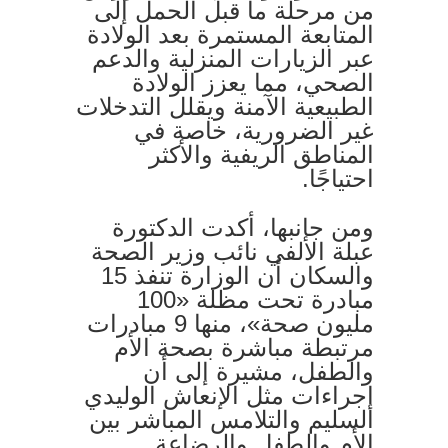
من مرحلة ما قبل الحمل إلى
المتابعة المستمرة بعد الولادة
عبر الزيارات المنزلية والدعم
الصحي، مما يعزز الولادة
الطبيعية الآمنة ويقلل التدخلات
غير الضرورية، خاصة في
المناطق الريفية والأكثر
احتياجًا.
ومن جانبها، أكدت الدكتورة
عبلة الألفي نائب وزير الصحة
والسكان أن الوزارة تنفذ 15
مبادرة تحت مظلة «100
مليون صحة»، منها 9 مبادرات
مرتبطة مباشرة بصحة الأم
والطفل، مشيرة إلى أن
إجراءات مثل الإنعاش الوليدي
السليم والتلامس المباشر بين
الأم والطفل والرضاعة