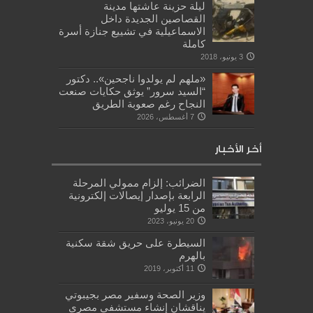
ليلة حزينة عاشتها مدينة
القصاصين الجديدة داخل
الاسماعيلية في تشييع جنازة أسرة
كاملة
3 يونيو، 2018
«ملهم لم يولدوا ناجحين».. دكتور
“السيد سرور” يوثق حكايات صنعت
النجاح رغم صعوبة الطريق
7 أغسطس، 2026
أخر الأخبار
الضرائب: إلزام ممولي المرحلة
الرابعة بإصدار إيصالات إلكترونية
من 15 يوليو
20 يونيو، 2023
السيطرة على حريق شقة سكنية
بالهرم
11 أكتوبر، 2019
وزير الصحة وسفير مصر بجيبوتي
يناقشان إنشاء مستشفي مصري