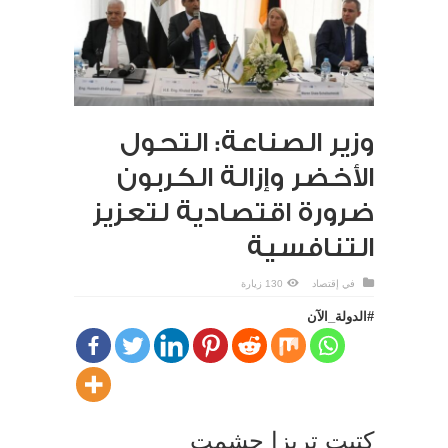
وزير الصناعة: التحول
الأخضر وإزالة الكربون
ضرورة اقتصادية لتعزيز
التنافسية
في
إقتصاد
130 زيارة
#الدولة_الآن
كتبت تريزا حشمت