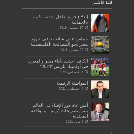
أخر الأخبار
إندلاع حريق داخل شقة سكنية
بالجمالية
17 ديسمبر، 2019
حماس تنفي شائعة توقف جهود
مصر نحو المصالحة الفلسطينية
27 سبتمبر، 2018
الكاف : يشيد بأداء مصر والمغرب
في أولمبياد باريس “2024”
3 أغسطس، 2024
المواطنة الرقمية
4 أغسطس، 2021
أمين عام دور الإفتاء في العالم
يثمن تصريحات “بوتين “ومواقفه
المعتدلة
9 يناير، 2021