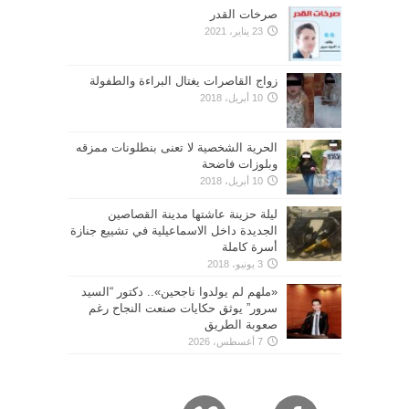
صرخات القدر
23 يناير، 2021
زواج القاصرات يغتال البراءة والطفولة
10 أبريل، 2018
الحرية الشخصية لا تعنى بنطلونات ممزقه
وبلوزات فاضحة
10 أبريل، 2018
ليلة حزينة عاشتها مدينة القصاصين
الجديدة داخل الاسماعيلية في تشييع جنازة
أسرة كاملة
3 يونيو، 2018
«ملهم لم يولدوا ناجحين».. دكتور “السيد
سرور” يوثق حكايات صنعت النجاح رغم
صعوبة الطريق
7 أغسطس، 2026