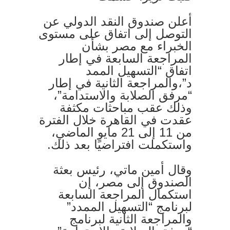
أعلن صندوق النقد الدولي عن
التوصل إلى اتفاق على مستوى
الخبراء مع مصر بشأن
المراجعة السابعة في إطار
اتفاق “التسهيل الممد
د”،والمراجعة الثانية في إطار
“مرفق الصلابة والاستدامة”،
وذلك عقب مباحثات مكثفة
عقدت في القاهرة خلال الفترة
من 11 إلى 21 مايو الماضي،
واستكملت افتراضيًا بعد ذلك.
وقال أمين ماتي، رئيس بعثة
الصندوق إلى مصر، إن
استكمال المراجعة السابعة
لبرنامج “التسهيل الممدد”
والمراجعة الثانية لبرنامج