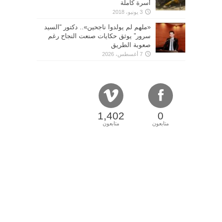
أسرة كاملة
3 يونيو، 2018
«ملهم لم يولدوا ناجحين».. دكتور “السيد
سرور” يوثق حكايات صنعت النجاح رغم
صعوبة الطريق
7 أغسطس، 2026
1,402
0
متابعون
متابعون