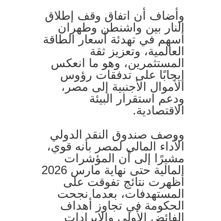
وأضاف أن اتفاق وقف إطلاق
النار بين واشنطن وطهران
أسهم في تهدئة أسعار الطاقة
العالمية، وتعزيز ثقة
المستثمرين، وهو ما انعكس
إيجابًا على تدفقات رؤوس
الأموال الأجنبية إلى مصر،
ودعم استقرار البيئة
الاقتصادية.
ووصف صندوق النقد الدولي
الأداء المالي لمصر بأنه قوي،
مشيرًا إلى أن المؤشرات
المالية حتى نهاية مارس 2026
أظهرت نتائج تفوقت على
المستهدفات، بعدما نجحت
الحكومة في تجاوز أهداف
الفائض الأولي والإيرادات