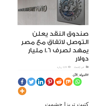
صندوق النقد يعلن
التوصل لاتفاق مع مصر
يمهد لصرف 1.6 مليار
دولار
في
إقتصاد
126 زيارة
#الدولة_الآن
كتبت تريزا حشمت