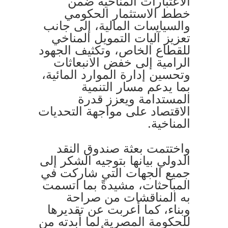
الاعتبارات المناخية ضمن
خطط الاستثمار الحكومي
والسياسات المالية، إلى جانب
تعزيز آليات التمويل المناخي
للقطاع الخاص، وتكثيف الجهود
الرامية إلى خفض الانبعاثات
وتحسين إدارة الموارد المائية،
بما يدعم مسار التنمية
المستدامة ويعزز قدرة
الاقتصاد على مواجهة التحديات
المناخية.
واختتمت بعثة صندوق النقد
الدولي بيانها بتوجيه الشكر إلى
جميع الجهات التي شاركت في
المباحثات، مشيدةً بما اتسمت
به المناقشات من صراحة
وبناء، كما أعربت عن تقديرها
للحكومة المصرية لما أبدته من