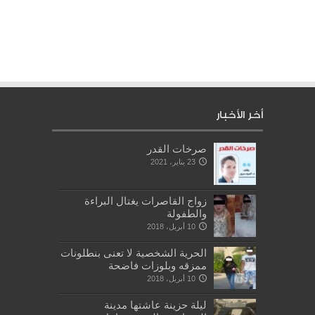
أخر الأخبار
صرخات القدر
23 يناير، 2021
زواج القاصرات يغتال البراءة
والطفولة
10 أبريل، 2018
الحرية الشخصية لا تعنى بنطلونات
ممزقه وبلوزات فاضحة
10 أبريل، 2018
ليلة حزينة عاشتها مدينة