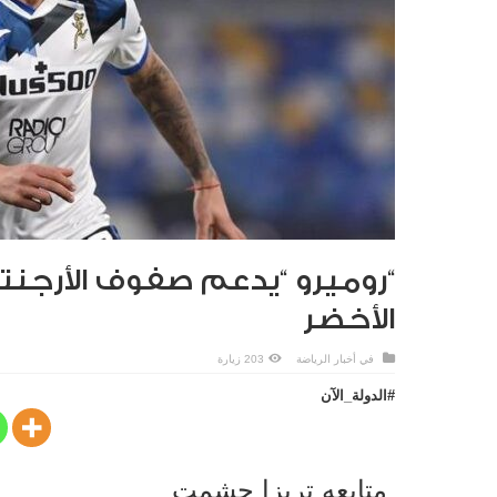
“روميرو “يدعم صفوف الأرجنتي
الأخضر
في
أخبار الرياضة
203 زيارة
#الدولة_الآن
متابعه تريزا حشمت