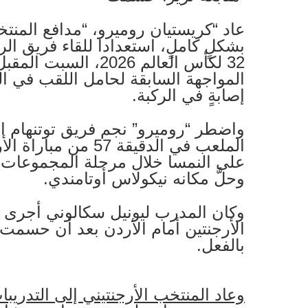
عاد “كريستيان روميرو، “مدافع المنتخ
بشكلٍ كاملٍ، استعدادا للقاء فريق ا
32 لكأس العالم 2026، ا
المواجهة السابقة لحامل اللقب في 
إصابةٍ في الركبة.
واضطر “روميرو” نجم فريق توتنهام ال
على النمسا خلال مرحلة المجموعات، 
وحلَّ مكانه نيكولاس أوتامندي.
وكان المدرب ليونيل سكالوني أجرى ت
الأرجنتين أمام الأردن بعد أن حسمت
بالفعل.
وعاد المنتخب الأرجنتيني إلى التدري