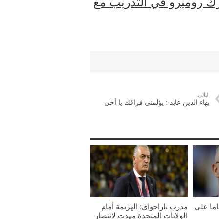
ارك روميرو في التدريب مع
التالي:
بهاء الدين عابد : يؤلمنى فراقك يا أخى
ما على
مدرب باراجواي: الهزيمة أمام
الولايات المتحدة مهدت لانتصار