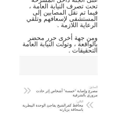
تحت تصرف النيابة العامة ،
فيما تم نقل المصابين إلى
المستشفى لإسعافهم وتلقي
الرعاية اللازمة .
ومن جهة أخرى حرر محضر
بالواقعة ، وتولت النيابة العامة
التحقيقات .
السابق:
مصرع وإصابة “خمسة” أشخاص إثر حادث
مروري بالشرقية
التالي:
محافظ كفرالشيخ يفاجئ الوحدة البيطرية
باسحاقة بزيارته