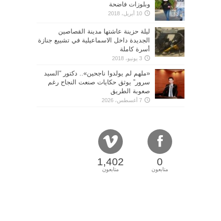
وبلوزات فاضحة
10 أبريل، 2018
ليلة حزينة عاشتها مدينة القصاصين
الجديدة داخل الاسماعيلية في تشييع جنازة
أسرة كاملة
3 يونيو، 2018
«ملهم لم يولدوا ناجحين».. دكتور “السيد
سرور” يوثق حكايات صنعت النجاح رغم
صعوبة الطريق
7 أغسطس، 2026
1,402
0
متابعون
متابعون