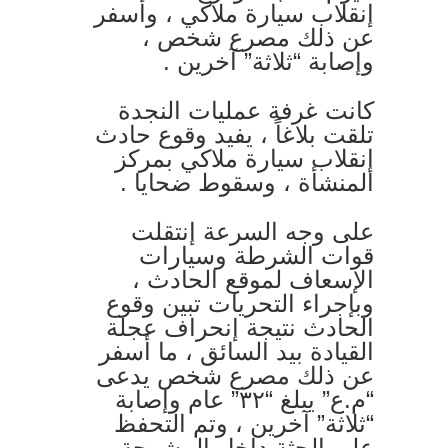
إنقلاب سيارة ملاكي ، وأسفر
عن ذلك مصرع شخص ،
وإصابة “ثلاثة” آخرين .
كانت غرفة عمليات النجدة
تلقت بلاغاً ، يفيد وقوع حادث
إنقلاب سيارة ملاكي بمركز
المنشأة ، وسقوط ضحايا .
على وجه السرعة إنتقلت
قوات الشرطة وسيارات
الإسعاف لموقع الحادث ،
وبإجراء التحريات تبين وقوع
الحادث نتيجة إنحراف عجلة
القيادة بيد السائق ، ما أسفر
عن ذلك مصرع شخص يدعى
“م.ع” يبلغ “٣٢” عام وإصابة
“ثلاثة” آخرين ، وتم التحفظ
على الجثة داخل المشرحة