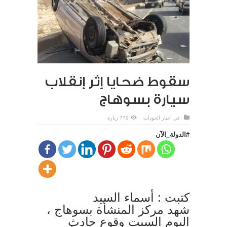
سقوط ضحايا إثر إنقلاب
سيارة بسوهاج
في
أخبار الحوداث
779 زيارة
#الدولة_الآن
كتبت : أسماء السيد
شهد مركز المنشأة بسوهاج ،
اليوم السبت وقوع حادث