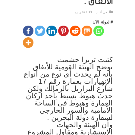
الأنفاق .
في
أخبار
691 زيارة
#الدولة_الآن
كتبت تريزا حشمت
توضح الهيئة القومية للأنفاق
بأنه لم يحدث أي نوع من أنواع
الإنهيارات بعمارة رقم 17
شارع البرازيل بالزمالك ولكن
حدث هبوط بسيط بأحد أركان
العمارة وهبوط في الساحة
الأمامية والسور الخارجى
لسفارة دولة البحرين .
وأن الهيئة والجهات
الإستشارية ومقاول المشروع