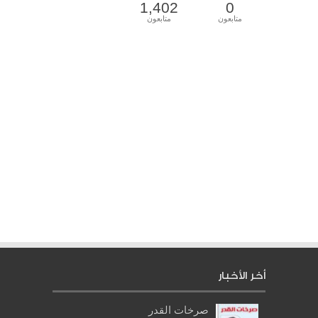
1,402
0
متابعون
متابعون
أخر الأخبار
صرخات القدر