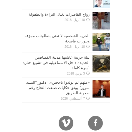
زواج القاصرات يغتال البراءة والطفولة
10 أبريل، 2018
الحرية الشخصية لا تعنى بنطلونات ممزقه
وبلوزات فاضحة
10 أبريل، 2018
ليلة حزينة عاشتها مدينة القصاصين
الجديدة داخل الاسماعيلية في تشييع جنازة
أسرة كاملة
3 يونيو، 2018
«ملهم لم يولدوا ناجحين».. دكتور “السيد
سرور” يوثق حكايات صنعت النجاح رغم
صعوبة الطريق
7 أغسطس، 2026