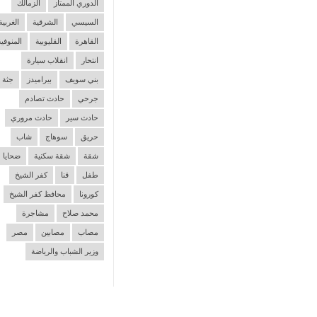
الدوري الممتاز
الزمالك
السيسي
الشرقية
الغربية
القاهرة
القليوبية
المنوفية
انتحار
انقلاب سيارة
بني سويف
بيراميدز
جثة
جرحي
حادث تصادم
حادث سير
حادث مروري
حريق
سوهاج
شاب
شقة
شقة سكنية
ضحايا
طفل
قنا
كفر الشيخ
كورونا
محافظ كفر الشيخ
محمد صلاح
مشاجرة
مصاب
مصابين
مصر
وزير الشباب والرياضة