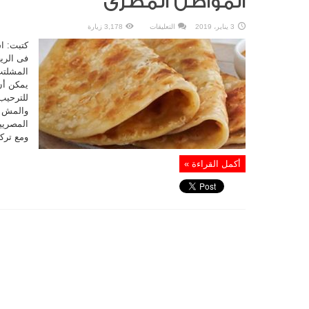
المواطن المصرى
على
3 يناير، 2019
التعليقات
3,178 زيارة
الفطير
المشلتت:
كتبت: اس
أكلة
محفورة
فى الري
فى
المشلتت
وجدان
المواطن
يمكن أن
المصرى
مغلقة
للترحيب
والمش ،
المصريين
ومع ترك
أكمل القراءة »