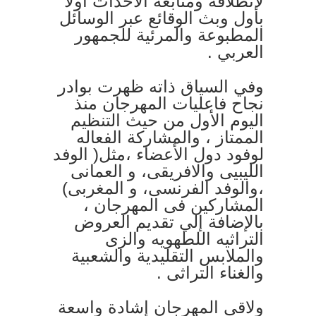
لانطلاقه ومتابعة الأحداث أولاً
بأول وبث الوقائع عبر الوسائل
المطبوعة والمرئية للجمهور
العربي .
وفي السياق ذاته ظهرت بوادر
نجاح فاعليات المهرجان منذ
اليوم الأول من حيث التنظيم
الممتاز ، والمشاركة الفعاله
لوفود دول الأعضاء ،مثل( الوفد
الليبيى والافريقى، و العمانى
،والوفد الفرنسى، و المغربى)
المشاركين فى المهرجان ،
بالإضافة إلي تقديم العروض
التراثيه اللطهويه والزى
والملابس التقليدية والشعبية
والغناء التراثى .
ولاقى المهرجان إشادة واسعة