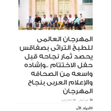
المهرجان العالمى
للطبخ التراثى بصفاقس
يحصد ثمار نجاحه قبل
حفل الاختتام ..وإشاده
واسعه من الصحافه
والإعلام العربى بنجاح
المهرجان
في
أخبار
930 زيارة
#الدولة_الآن