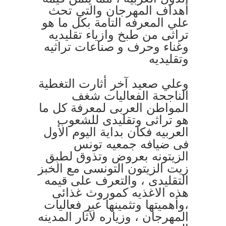
أهداف المهرجان والتي تحث
علي المعرفه التامة بكل ما هو
تراثى من طبخ وازياء تقليديه
وغناء وحرف و صناعات تراثيه
وتقليديه
وعلي صعيد آخر أثارت التغطية
الناجحة الفعاليات شغف
المواطن العربى لمعرفة كل ما
هو تراثى وتقليدى للشعوب
العربيه فكان بداية اليوم الأول
فى ضيافه جمعيه تونس
الزيتونه بعروض وتذوق لطبق
زيت الزيتون التونسى مع الخبز
التقليدى ، والتعرف على قيمه
هذه الاغذيه كموروث غذائى
،وأهميتها وتثمينها عبر فعاليات
المهرجان ، وزياره لآثار المدينه