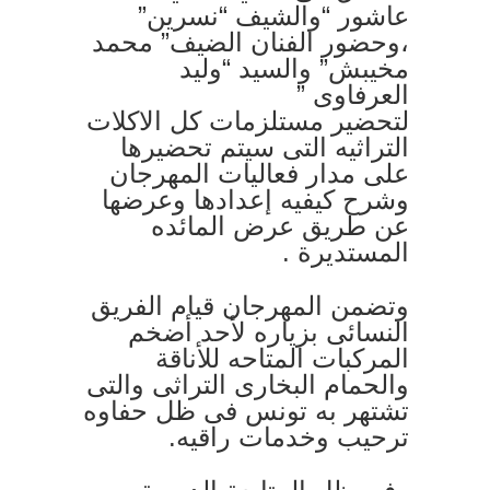
عاشور “والشيف “نسرين”
،وحضور الفنان الضيف” محمد
مخيبش” والسيد “وليد
العرفاوى ”
لتحضير مستلزمات كل الاكلات
التراثيه التى سيتم تحضيرها
على مدار فعاليات المهرجان
وشرح كيفيه إعدادها وعرضها
عن طريق عرض المائده
المستديرة .
وتضمن المهرجان قيام الفريق
النسائى بزياره لأحد أضخم
المركبات المتاحه للأناقة
والحمام البخارى التراثى والتى
تشتهر به تونس فى ظل حفاوه
ترحيب وخدمات راقيه.