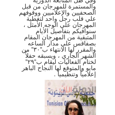
وفي ظل المتابعة الدورية
والمستمرة للمهرجان من قبل
الصحفيين والإعلاميين ووقوفهم
علي قلب رجل واحد لتغطية
المهرجان علي الوجه الأمثل ،
سنوافيكم بتفاصيل الأيام
المتبقية من المهرجان المقام
بصفاقس علي مدار الساعه
والمقرر لها الانتهاء ب”٣٠” من
الشهر الجاري ، ويسبقه حفلاً
لختام الفعاليات ليقام ب”٢٩”
مايو والمتوقع لها النجاح الباهر
إعلامياً وتنظيميا .