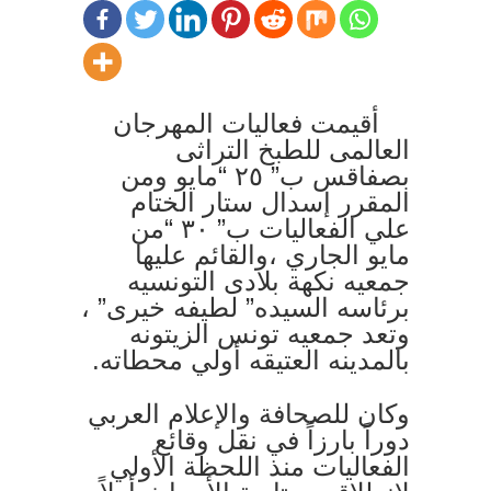
أقيمت فعاليات المهرجان
العالمى للطبخ التراثى
بصفاقس ب” ٢٥ “مايو ومن
المقرر إسدال ستار الختام
علي الفعاليات ب” ٣٠ “من
مايو الجاري ،والقائم عليها
جمعيه نكهة بلادى التونسيه
برئاسه السيده” لطيفه خيرى” ،
وتعد جمعيه تونس الزيتونه
بالمدينه العتيقه أولي محطاته.
وكان للصحافة والإعلام العربي
دوراً بارزاً في نقل وقائع
الفعاليات منذ اللحظة الأولي