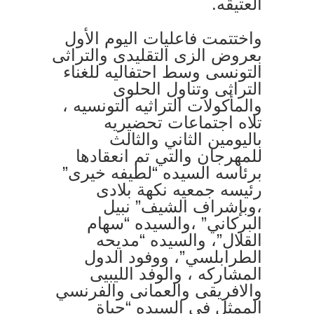
العتيقه.
واختتمت فاعليات اليوم الأول
بعروض الزى التقليدى والتراثى
التونسى وسط احتفاليه للغناء
التراثى وتناول الحلوى
والمأكولات التراثيه التونسيه ،
تلاه اجتماعات تحضيريه
باليومين الثاني والثالث
للمهرجان والتي تم انعقادها
برئاسه السيده “لطيفه خيرى”
رئيسه جمعيه نكهة بلادى
،وبإشراف الشيف” نبيل
البركاني” ،والسيده “سهام
القلال”، والسيده “مديحه
الطرابلسي”، ووفود الدول
المشاركه ، والوفد الليبيى
والافريقى والعمانى والفرنسي
الممثل فى السيده “حياة