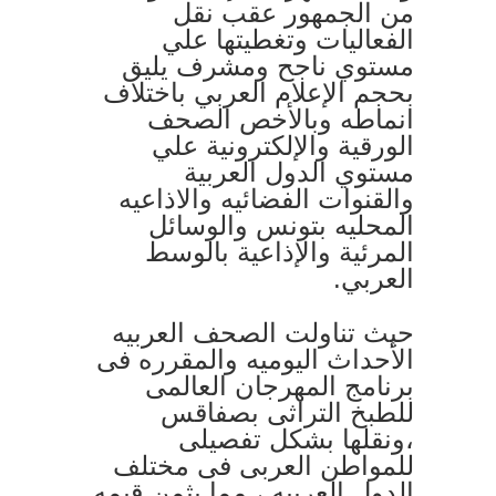
من الجمهور عقب نقل
الفعاليات وتغطيتها علي
مستوي ناجح ومشرف يليق
بحجم الإعلام العربي باختلاف
انماطه وبالأخص الصحف
الورقية والإلكترونية علي
مستوي الدول العربية
والقنوات الفضائيه والاذاعيه
المحليه بتونس والوسائل
المرئية والإذاعية بالوسط
العربي.
حيث تناولت الصحف العربيه
الأحداث اليوميه والمقرره فى
برنامج المهرجان العالمى
للطبخ التراثى بصفاقس
،ونقلها بشكل تفصيلى
للمواطن العربى فى مختلف
الدول العربيه ، مما يثمن قيمه