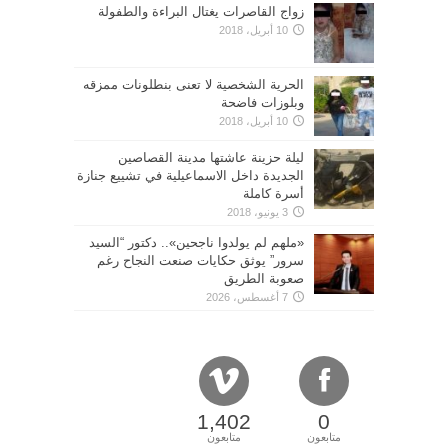
زواج القاصرات يغتال البراءة والطفولة
10 أبريل، 2018
الحرية الشخصية لا تعنى بنطلونات ممزقه
وبلوزات فاضحة
10 أبريل، 2018
ليلة حزينة عاشتها مدينة القصاصين
الجديدة داخل الاسماعيلية في تشييع جنازة
أسرة كاملة
3 يونيو، 2018
«ملهم لم يولدوا ناجحين».. دكتور “السيد
سرور” يوثق حكايات صنعت النجاح رغم
صعوبة الطريق
7 أغسطس، 2026
1,402
0
متابعون
متابعون