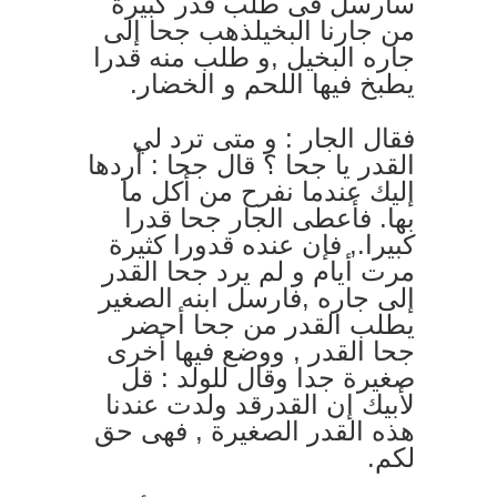
سأرسل فى طلب قدر كبيرة
من جارنا البخيلذهب جحا إلى
جاره البخيل ,و طلب منه قدرا
يطبخ فيها اللحم و الخضار.
فقال الجار : و متى ترد لي
القدر يا جحا ؟ قال جحا : أردها
إليك عندما نفرح من أكل ما
بها. فأعطى الجار جحا قدرا
كبيرا., فإن عنده قدورا كثيرة
مرت أيام و لم يرد جحا القدر
إلى جاره ,فارسل ابنه الصغير
يطلب القدر من جحا أحضر
جحا القدر , ووضع فيها أخرى
صغيرة جدا وقال للولد : قل
لأبيك إن القدرقد ولدت عندنا
هذه القدر الصغيرة , فهى حق
لكم.