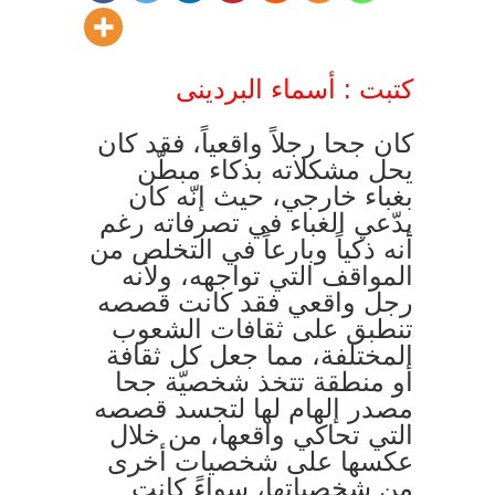
كتبت : أسماء البردينى
كان جحا رجلاً واقعياً، فقد كان
يحل مشكلاته بذكاء مبطّن
بغباء خارجي، حيث إنّه كان
يدّعي الغباء في تصرفاته رغم
أنه ذكياً وبارعاً في التخلص من
المواقف التي تواجهه، ولأنه
رجل واقعي فقد كانت قصصه
تنطبق على ثقافات الشعوب
المختلفة، مما جعل كل ثقافة
أو منطقة تتخذ شخصيّة جحا
مصدر إلهام لها لتجسد قصصه
التي تحاكي واقعها، من خلال
عكسها على شخصيات أخرى
من شخصياتها، سواءً كانت