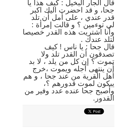
قال الجار البخيل : كيف هذا يا
جحا، و قد احضرت اليك اكبر
قدر عندي ، على أمل أن تلد
لي توءمين ؟ و قالت إمرأة :
وأنا اشتريت هذه القدر خصيصا
لتلد عندك .
قال جحا : يا ناس ! كيف
تصدقون أن القدر تلد ولا
تموت ؟ إن كل من يلد ، لا بد
أن ينتهى آجله ويموت ،خرج
أهل القرية من عند جحا ، و هم
يبكون لموت قدورهم ؟،
وأصبح جحا عنده عدد وفير من
القدور.