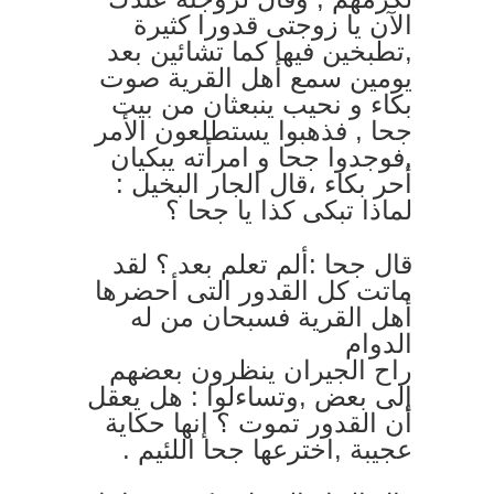
الآن يا زوجتى قدورا كثيرة
,تطبخين فيها كما تشائين بعد
يومين سمع أهل القرية صوت
بكاء و نحيب ينبعثان من بيت
جحا , فذهبوا يستطلعون الأمر
,فوجدوا جحا و امرأته يبكيان
أحر بكاء ،قال الجار البخيل :
لماذا تبكى كذا يا جحا ؟
قال جحا :ألم تعلم بعد ؟ لقد
ماتت كل القدور التى أحضرها
أهل القرية فسبحان من له
الدوام
راح الجيران ينظرون بعضهم
إلى بعض ,وتساءلوا : هل يعقل
أن القدور تموت ؟ إنها حكاية
عجيبة ,اخترعها جحا اللئيم .