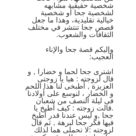
شخصية حقيقية مشابهه
لشخصية جحا أو شخصية
خيا
لية تقليدية، وهذا ما جعل
قصص جحا تنتشر في مختلف
الثقافات والشعوب.
وإليكم قصة جحا والإناء
العجيب:
اشترى جحا لحما و خضارا , و
قال لزوجته : هيا يا زوجتى
العزيزة , أطبخى لنا هذا اللحم
و الخضار ، لنوسع على أولادنا
فى ليلة النصف من شعبان
.قالت زوجته : كيف أطبخ يا
جحا ,و ليس عندنا قدر أطبخ
فيها فكر جحا لبرهة , ثم قال
لزوجته :لا تحملى هما لذلك