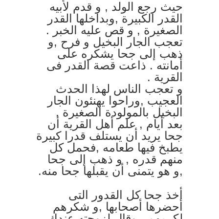
حيث رجع الولد , و قدم لأبيه
القدر الكبيرة ,وبداخلها القدر
الصغيرة , و قص عليه الخبر .
تعجب الجار البخيل و فرح ,و
ذهب إلى جحا يشكره على
أمانته . ذاعت قصة القدر فى
القرية .
و تعجب الناس لهذا الحدث
العجيب ,وراحوا يهنئون الجار
البخيل بالمولودة الصغيرة .
بعد أيام , علم أهل القرية أن
جحا يريد أن يستلف قدرا كبيرة
يطبخ فيها طعامه ,فحمل كل
منهم قدره , و ذهب إلى جحا
,و هو يتمنى أن يقبلها جحا منه.
أخذ جحا كل القدور التى
أحضرها أصحابها ,و شكرهم
لكرمهم , وقال لزوجته عندك