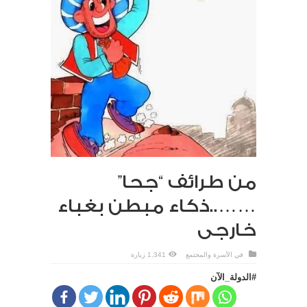
من طرائف “جحا”
……..ذكاء مبطن بغباء
خارجى
في
الأسرة والمجتمع
1,341 زيارة
#الدولة_الآن