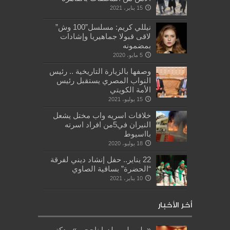
15 يناير، 2021
نيللي كريم: مسلسل”100 وش”
لاقى قبولا جماهيريا وإشادات
بمضمونه
5 مايو، 2020
وصفها بالزيارة التاريخية .. رئيس
النواب المصري يستقبل رئيس
الأمة الكويتي
15 يوليو، 2021
خلافات اسريه واب مختل يشعل
النيران في5من افراد اسرته
بااسيوط
18 يوليو، 2020
22 يناير.. حفل إنشاد ديني لفرقة
“الحضرة” بساقية الصاوي
10 يناير، 2021
أخر الأخبار
«ملهم لم يولدوا ناجحين».. دكتور