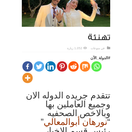
تهنئة
في
منوعات
1,052 زيارة
#الدولة_الآن
تتقدم جريده الدوله الان
وجميع العاملين بها
وبالاخص الصحفيه
“
نورهان أبوالمعالي
”
رئيس قسم الاخبار