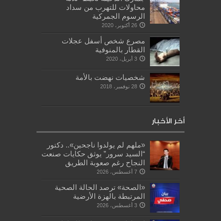
محاولات للتهرب من سداد
الرسوم الجمركية
26 أكتوبر، 2020
مصرع شخص أسفل عجلات
القطار بالمنوفية
3 أبريل، 2020
شخصيات نهضت بالأمة
28 نوفمبر، 2018
أخر الأخبار
«ملهم لم يولدوا ناجحين».. دكتور
“السيد سرور” يوثق حكايات صنعت
النجاح رغم صعوبة الطريق
7 أغسطس، 2026
«الصحة» ترصد الحالة الصحية
المرتبطة بالهزة الأرضية
3 أغسطس، 2026