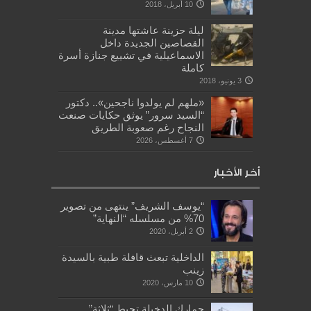
10 أبريل، 2018
ليلة حزينة عاشتها مدينة
القصاصين الجديدة داخل
الاسماعيلية في تشييع جنازة أسرة
كاملة
3 يونيو، 2018
«ملهم لم يولدوا ناجحين».. دكتور
“السيد سرور” يوثق حكايات صنعت
النجاح رغم صعوبة الطريق
7 أغسطس، 2026
أخر الأخبار
“يوسف الشريف” ينتهى من تصوير
70% من مسلسله “النهاية”
2 أبريل، 2020
الداخلية تبعث قافلة طبية بالسيدة
زينب
10 مارس، 2020
جمارك الدخيلة تحبط “ثلاثة”