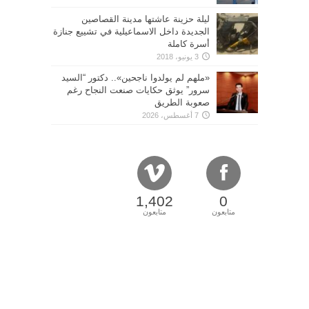
ليلة حزينة عاشتها مدينة القصاصين
الجديدة داخل الاسماعيلية في تشييع جنازة
أسرة كاملة
3 يونيو، 2018
«ملهم لم يولدوا ناجحين».. دكتور “السيد
سرور” يوثق حكايات صنعت النجاح رغم
صعوبة الطريق
7 أغسطس، 2026
1,402
0
متابعون
متابعون